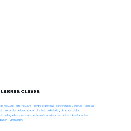
ALABRAS CLAVES
da facultad
arte y cultura
centro de noticias
conferencias y charlas
facultad
tuto de ciencias de la educación
instituto de historia y ciencias sociales
tuto de lingüística y literatura
noticias de académicos
noticias de estudiantes
ulacion
vinculación