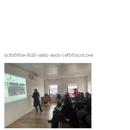
5c8166ba-8116-4a82-a9d1-cefb6dcdc2ee