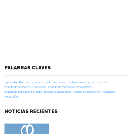
PALABRAS CLAVES
agenda facultad
arte y cultura
centro de noticias
conferencias y charlas
facultad
instituto de ciencias de la educación
instituto de historia y ciencias sociales
instituto de lingüística y literatura
noticias de académicos
noticias de estudiantes
vinculacion
vinculación
NOTICIAS RECIENTES