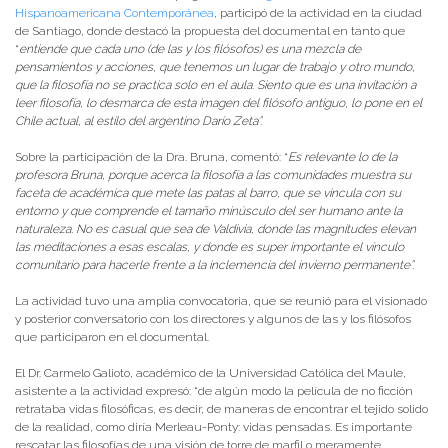
Hispanoamericana Contemporánea
, participó de la actividad en la ciudad
de Santiago, donde destacó la propuesta del documental en tanto que
“
entiende que cada uno (de las y los filósofos) es una mezcla de
pensamientos y acciones, que tenemos un lugar de trabajo y otro mundo,
que la filosofía no se practica solo en el aula. Siento que es una invitación a
leer filosofía, lo desmarca de esta imagen del filósofo antiguo, lo pone en el
Chile actual, al estilo del argentino Darío Zeta”.
Sobre la participación de la Dra. Bruna, comentó: “
Es relevante lo de la
profesora Bruna, porque acerca la filosofía a las comunidades muestra su
faceta de académica que mete las patas al barro, que se vincula con su
entorno y que comprende el tamaño minúsculo del ser humano ante la
naturaleza. No es casual que sea de Valdivia, donde las magnitudes elevan
las meditaciones a esas escalas, y donde es super importante el vínculo
comunitario para hacerle frente a la inclemencia del invierno permanente”.
La actividad tuvo una amplia convocatoria, que se reunió para el visionado
y posterior conversatorio con los directores y algunos de las y los filósofos
que participaron en el documental.
El Dr. Carmelo Galioto, académico de la Universidad Católica del Maule,
asistente a la actividad expresó: “de algún modo la película de no ficción
retrataba vidas filosóficas, es decir, de maneras de encontrar el tejido solido
de la realidad, como diría Merleau-Ponty: vidas pensadas. Es importante
rescatar las filosofías de una visión de torre de marfil o meramente