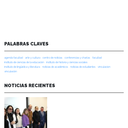
PALABRAS CLAVES
agenda facultad
arte y cultura
centro de noticias
conferencias y charlas
facultad
instituto de ciencias de la educación
instituto de historia y ciencias sociales
instituto de lingüística y literatura
noticias de académicos
noticias de estudiantes
vinculacion
vinculación
NOTICIAS RECIENTES