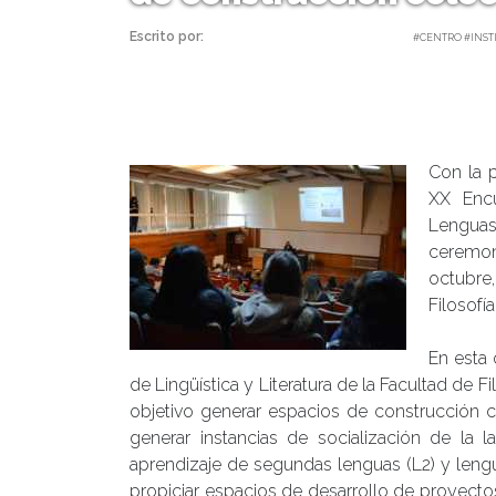
Escrito por:
Carolina Angulo | 25/10/2017 |
#CENTRO #INSTI
Con la p
XX Encu
Lenguas
ceremon
octubre
Filosofí
En esta 
de Lingüística y Literatura de la Facultad d
objetivo generar espacios de construcción c
generar instancias de socialización de la 
aprendizaje de segundas lenguas (L2) y lengua
propiciar espacios de desarrollo de proyecto