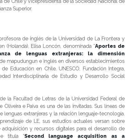
ca de Chile y Vicepresidenta de la Sociedad Nacional de
ñanza Superior.
profesora de inglés de la Universidad de La Frontera y
den (Holanda), Elisa Loncón, denominada “
Aportes de
nza de lenguas extranjeras: la dimensión
a de mapudungun e inglés en diversos establecimientos
o de Educación en Chile, UNESCO, Fundación Integra,
dad Interdisciplinaria de Estudio y Desarrollo Social
ar de la Facultad de Letras de la Universidad Federal de
 Oliveira e Paiva es una de las invitadas. Sus líneas de
 lenguas extranjeras y la relación lenguaje-tecnología.
rendizaje de LE, sus estudios actuales versan sobre
e adquisición y recursos digitales para el desarrollo de
e titula “
Second language acquisition as a