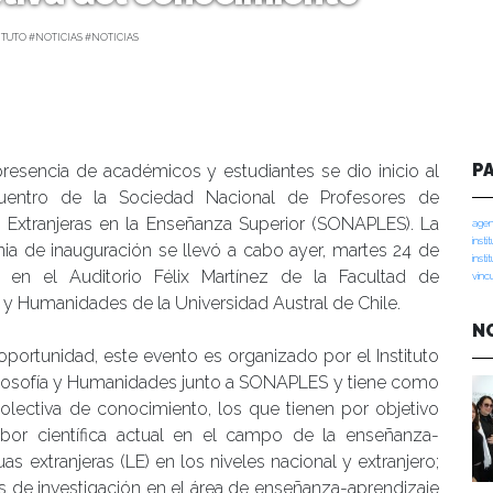
TUTO #NOTICIAS #NOTICIAS
P
resencia de académicos y estudiantes se dio inicio al
entro de la Sociedad Nacional de Profesores de
 Extranjeras en la Enseñanza Superior (SONAPLES). La
agen
insti
ia de inauguración se llevó a cabo ayer, martes 24 de
insti
, en el Auditorio Félix Martínez de la Facultad de
vinc
a y Humanidades de la Universidad Austral de Chile.
N
oportunidad, este evento es organizado por el Instituto
e Filosofía y Humanidades junto a SONAPLES y tiene como
olectiva de conocimiento, los que tienen por objetivo
labor científica actual en el campo de la enseñanza-
s extranjeras (LE) en los niveles nacional y extranjero;
s de investigación en el área de enseñanza-aprendizaje