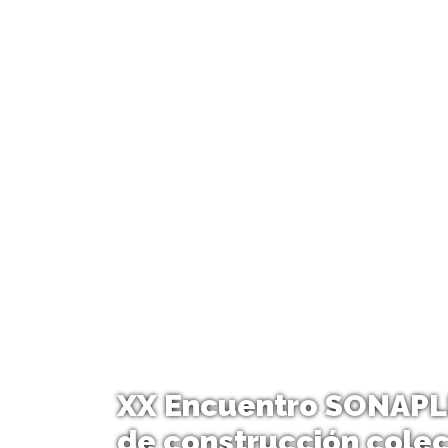
XX Encuentro SONAPL
de construcción colec