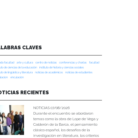
ALABRAS CLAVES
da facultad
arte y cultura
centro de noticias
conferencias y charlas
facultad
tuto de ciencias de la educación
instituto de historia y ciencias sociales
tuto de lingüística y literatura
noticias de académicos
noticias de estudiantes
ulacion
vinculación
OTICIAS RECIENTES
NOTICIAS 07/08/2026
Durante el encuentro se abordaron
temas como la obra de Lope de Vega y
Calderón de la Barca, el pensamiento
clásico español, los desafíos de la
investigación en literatura, los criterios