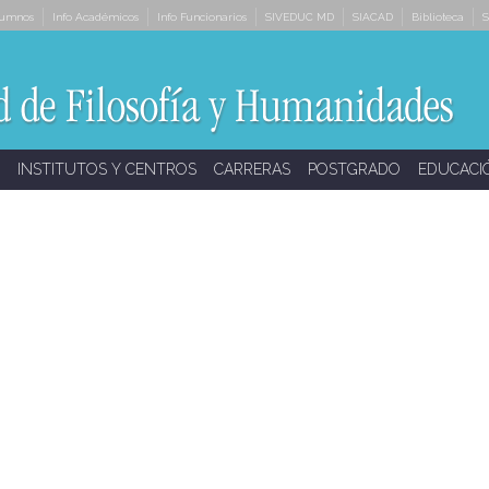
lumnos
Info Académicos
Info Funcionarios
SIVEDUC MD
SIACAD
Biblioteca
S
INSTITUTOS Y CENTROS
CARRERAS
POSTGRADO
EDUCACI