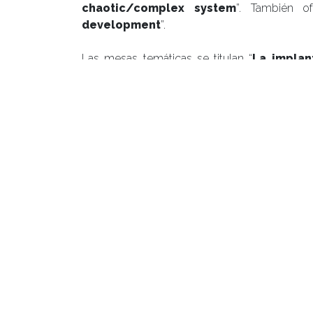
chaotic/complex system
”. También of
development
”.
Las mesas temáticas se titulan “
La implan
crisis de la enseñanza de otras lengu
Zárate; “
La enseñanza de ELE en Chile: 
Bahamondes; y, por último, “
Ten
enseñanza/aprendizaje en cuatro len
japonés y portugués
” a cargo del Dr. Miguel
De igual forma durante el XX Encuentro SON
prácticas y no tan prácticas para la
Constanza Sarralde y Francisco Quilodrán.
SONAPLES
SONAPLES es una organización de académico
superior chilenas dedicadas a la investigación 
La Asociación, establecida en 1978, tien