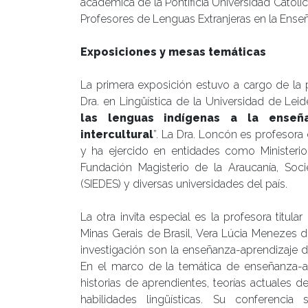
académica de la Pontificia Universidad Católi
Profesores de Lenguas Extranjeras en la Ense
Exposiciones y mesas temáticas
La primera exposición estuvo a cargo de la 
Dra. en Lingüística de la Universidad de Lei
las lenguas indígenas a la enseña
intercultural
”. La Dra. Loncón es profesor
y ha ejercido en entidades como Ministeri
Fundación Magisterio de la Araucanía, Socie
(SIEDES) y diversas universidades del país.
La otra invita especial es la profesora titul
Minas Gerais de Brasil, Vera Lúcia Menezes de
investigación son la enseñanza-aprendizaje de
En el marco de la temática de enseñanza-ap
historias de aprendientes, teorías actuales d
habilidades lingüísticas. Su conferencia s