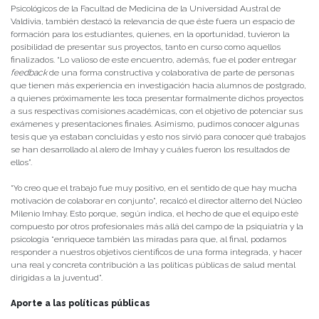
Psicológicos de la Facultad de Medicina de la Universidad Austral de
Valdivia, también destacó la relevancia de que éste fuera un espacio de
formación para los estudiantes, quienes, en la oportunidad, tuvieron la
posibilidad de presentar sus proyectos, tanto en curso como aquellos
finalizados. “Lo valioso de este encuentro, además, fue el poder entregar
feedback
de una forma constructiva y colaborativa de parte de personas
que tienen más experiencia en investigación hacia alumnos de postgrado,
a quienes próximamente les toca presentar formalmente dichos proyectos
a sus respectivas comisiones académicas, con el objetivo de potenciar sus
exámenes y presentaciones finales. Asimismo, pudimos conocer algunas
tesis que ya estaban concluidas y esto nos sirvió para conocer qué trabajos
se han desarrollado al alero de Imhay y cuáles fueron los resultados de
ellos”.
“Yo creo que el trabajo fue muy positivo, en el sentido de que hay mucha
motivación de colaborar en conjunto”, recalcó el director alterno del Núcleo
Milenio Imhay. Esto porque, según indica, el hecho de que el equipo esté
compuesto por otros profesionales más allá del campo de la psiquiatría y la
psicología “enriquece también las miradas para que, al final, podamos
responder a nuestros objetivos científicos de una forma integrada, y hacer
una real y concreta contribución a las políticas públicas de salud mental
dirigidas a la juventud”.
Aporte a las políticas públicas