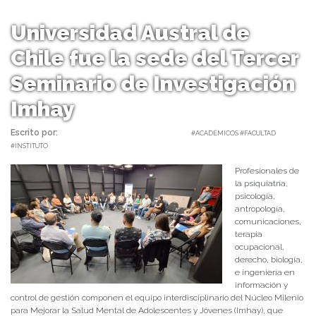
Universidad Austral de
Chile fue la sede del Tercer
Seminario de Investigación
Imhay
Escrito por:
Carolina Angulo | 24/01/2023 |
#ACADÉMICOS #FACULTAD
#INSTITUTO
Profesionales de
la psiquiatría,
psicología,
antropología,
comunicaciones,
terapia
ocupacional,
derecho, biología,
e ingeniería en
información y
control de gestión componen el equipo interdisciplinario del Núcleo Milenio
para Mejorar la Salud Mental de Adolescentes y Jóvenes (Imhay), que