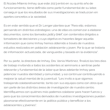
El Núcleo Milenio Imhay, que este 2023 entró en su quinto año de
funcionamiento, tiene definida como parte fundamental de su labor,
conseguir que los resultados de sus investigaciones se traduzcan en
aportes concretos a la sociedad.
Es en este sentido que el Dr. Langer plantea que “Para ello, estamos
pensando en distintas estrategias: una de ellas es comenzar a elaborar
documentos, como los llamados
policy brief,
con contenidos dirigidos a
tomadores de decisiones y cuyo objetivo es hacerles llegar aquella
información que como Imhay hemos obtenido a través de nuestros
estudios realizados en población adolescente y joven. Por lo que se trataría
de información actualizada, de vanguardia y basada en la evidencia”.
Por su parte, la directora de Imhay, Dra. Vania Martínez, finalizó los tres días
de trabajo invitando a todos los asistentes al seminario a sentirse parte
relevante y fundamental de la labor que lleva adelante Imhay para
potenciar nuestra identidad y comunidad, y así continuar contribuyendo a
mejorar la salud mental de la juventud. “Les invito a que sigamos
trabajando colaborativamente, tanto con sus equipos como con otros que
son parte de las distintas áreas de investigación de nuestro centro.
Identifiquemos con quiénes más podemos colaborar para hacer fuerza y
para que los conocimientos derivados de nuestras investigaciones puedan
plasmarse efectivamente en la política pública y beneficiar a los
adolescentes y jóvenes”.