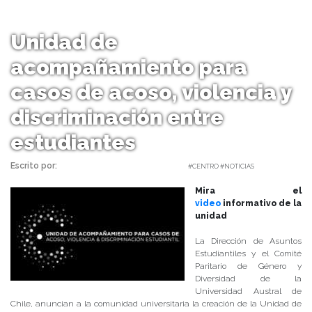
Unidad de
acompañamiento para
casos de acoso, violencia y
discriminación entre
estudiantes
Escrito por:
Carolina Angulo | 22/03/2017 |
#CENTRO #NOTICIAS
Mira el
video
informativo de la
unidad
La Dirección de Asuntos
Estudiantiles y el Comité
Paritario de Género y
Diversidad de la
Universidad Austral de
Chile, anuncian a la comunidad universitaria la creación de la Unidad de