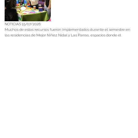
NOTICIAS 15/07/2026
Muchos de estos recursos fueron implementados durante el semestre en
las residencias de Mejor Niñez Nidal y Las Parras, espacios donde el
estudiantado desarrolló experiencias de aprendizaje y acompañamiento.
NOTICIAS 14/07/2026
La instancia convocó a equipos académicos y profesionales con el fin de
diseñar líneas prioritarias de colaboración y establecer las bases de un plan
de trabajo conjunto para el fortalecimiento de la educación pública.