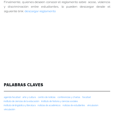
Finalmente, quienes deseen conocer el reglamento sobre acoso, violencia
y discriminación entre estudiantes, lo pueden descargar desde el
siguiente link:
descargar reglamento
PALABRAS CLAVES
agenda facultad
arte y cultura
centro de noticias
conferencias y charlas
facultad
instituto de ciencias de la educación
instituto de historia y ciencias sociales
instituto de lingüística y literatura
noticias de académicos
noticias de estudiantes
vinculacion
vinculación