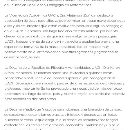
en Educación Parvularia y Pedagogía en Matemáticas.
La Vicerrectora Académica UACh, Dra. Alejandra Zúñiga, destacó la
publicación de estos requisitos ya que permiten entregar mayores certezas
a las y los estudiantes que están evaluando postular a alguna pedagogía
en la UACh. “Tenemos una larga tradición en esta materia, por lo tanto,
ofrecemos a cada estudiante que ingresa a alguna de las pedagogías
UACh, independiente de su origen y trayectoria académica previa, una
experiencia formativa de la más alta calidad, lo que impacta muy
positivamente en el entorno donde nuestros egresados y egresadas se
desempeñan”, señaló.
La Decana de la Facultad de Filosofía y Humanidades UACh, Dra. Karen
Alfaro, manifestó: “Queremos hacer una invitación a quienes están
pensando en postular a la educación superior, elijan pedagogía en la
UACh. Sabemos que en nuestro país existe una necesidad de profesoras y
profesores importante. Se ha proyectado una necesidad de más de 30.000
profesores a lo largo de todo el país y, nuestra región, en particular, necesita
profesionales en distintas áreas”.
La Decana añadió que “nosotros garantizamos una formación de calidad,
de excelencia, desarrollamos prácticas iniciales y progresivas en todas
nuestras carreras, lo que asegura que desde los primeros años tengan
contacto con los establecimientos educacionales. También hay un sello