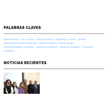
PALABRAS CLAVES
agenda facultad
arte y cultura
centro de noticias
conferencias y charlas
facultad
instituto de ciencias de la educación
instituto de historia y ciencias sociales
instituto de lingüística y literatura
noticias de académicos
noticias de estudiantes
vinculacion
vinculación
NOTICIAS RECIENTES