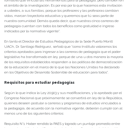
formativo que vincula las herramientas para la pedagogía, pero también en
el ámbito de la investigación. Es por eso por lo que hacemos esta invitación
a ustedes, a sus familias, porque los profesores y las profesoras cambian
vidas, marcan trayectoria educativa y queremos que tú seas parte de
nuestra comunidad. Demás queda decir, que nuestras cinco carreras de
pedagogía cuentan con todos los beneficios como gratuidad e ingreso
indicados por la normativa vigente”.
En tanto el Director de Estudios Pedagógicos de la Sede Puerto Montt
UACh, Dr. Santiago Rodríguez, señaló que “como Instituto valoramos los
criterios aprobados para ingresar a las carreras de pedagogía que el poder
legislativo ha transformado en ley, porque de una u otra manera la mayoría
de los requisitos establecidos responden a las políticas de democratización
de la educación en el marco de lo que las Naciones Unidas ha declarado
en los Objetivos de Desarrollo Sostenible de educación para todos”.
Requisitos para estudiar pedagogías
Según lo que indica la Ley 20.903 y sus modificaciones, y lo aprobado por el
Congreso Nacional que próximamente se convertirá en ley de la República,
quienes deseen postular a carreras y programas de estudios vinculados a
la pedagogía, de acuerdo con la normativa vigente, deberán cumplir con al
menos uno de los siguientes criterios:
Requisito N°1: Haber rendido la PAES y logrado un puntaje promedio entre