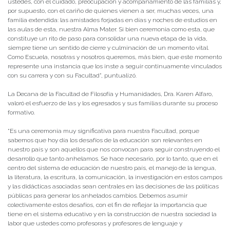
ustedes, con el cuidado, preocupación y acompañamiento de las familias y,
por supuesto, con el cariño de quienes vienen a ser, muchas veces, una
familia extendida: las amistades forjadas en días y noches de estudios en
las aulas de esta, nuestra Alma Mater. Si bien ceremonia como esta, que
constituye un rito de paso para consolidar una nueva etapa de la vida,
siempre tiene un sentido de cierre y culminación de un momento vital.
Como Escuela, nosotras y nosotros queremos, más bien, que este momento
represente una instancia que los inste a seguir continuamente vinculados
con su carrera y con su Facultad”, puntualizó.
La Decana de la Facultad de Filosofía y Humanidades, Dra. Karen Alfaro,
valoró el esfuerzo de las y los egresados y sus familias durante su proceso
formativo.
“Es una ceremonia muy significativa para nuestra Facultad, porque
sabemos que hoy día los desafíos de la educación son relevantes en
nuestro país y son aquellos que nos convocan para seguir construyendo el
desarrollo que tanto anhelamos. Se hace necesario, por lo tanto, que en el
centro del sistema de educación de nuestro país, el manejo de la lengua,
la literatura, la escritura, la comunicación, la investigación en estos campos
y las didácticas asociadas sean centrales en las decisiones de las políticas
públicas para generar los anhelados cambios. Debemos asumir
colectivamente estos desafíos, con el fin de reflejar la importancia que
tiene en el sistema educativo y en la construcción de nuestra sociedad la
labor que ustedes como profesoras y profesores de lenguaje y