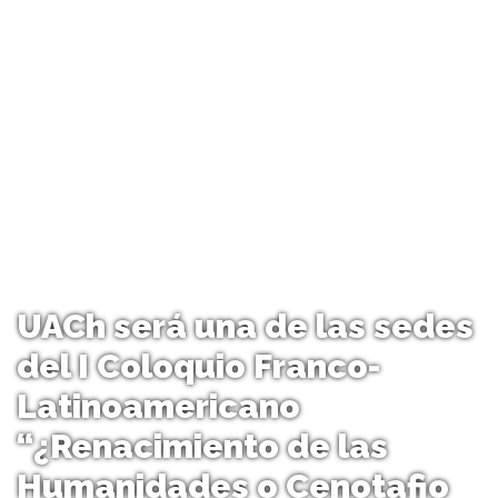
UACh será una de las sedes
del I Coloquio Franco-
Latinoamericano
“¿Renacimiento de las
Humanidades o Cenotafio