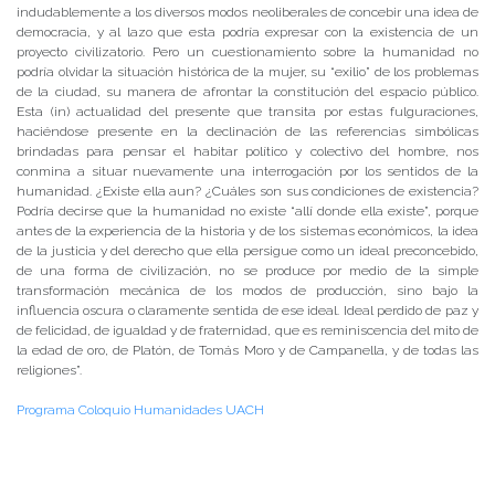
indudablemente a los diversos modos neoliberales de concebir una idea de
democracia, y al lazo que esta podría expresar con la existencia de un
proyecto civilizatorio. Pero un cuestionamiento sobre la humanidad no
podría olvidar la situación histórica de la mujer, su “exilio” de los problemas
de la ciudad, su manera de afrontar la constitución del espacio público.
Esta (in) actualidad del presente que transita por estas fulguraciones,
haciéndose presente en la declinación de las referencias simbólicas
brindadas para pensar el habitar político y colectivo del hombre, nos
conmina a situar nuevamente una interrogación por los sentidos de la
humanidad. ¿Existe ella aun? ¿Cuáles son sus condiciones de existencia?
Podría decirse que la humanidad no existe “allí donde ella existe”, porque
antes de la experiencia de la historia y de los sistemas económicos, la idea
de la justicia y del derecho que ella persigue como un ideal preconcebido,
de una forma de civilización, no se produce por medio de la simple
transformación mecánica de los modos de producción, sino bajo la
influencia oscura o claramente sentida de ese ideal. Ideal perdido de paz y
de felicidad, de igualdad y de fraternidad, que es reminiscencia del mito de
la edad de oro, de Platón, de Tomás Moro y de Campanella, y de todas las
religiones”.
Programa Coloquio Humanidades UACH