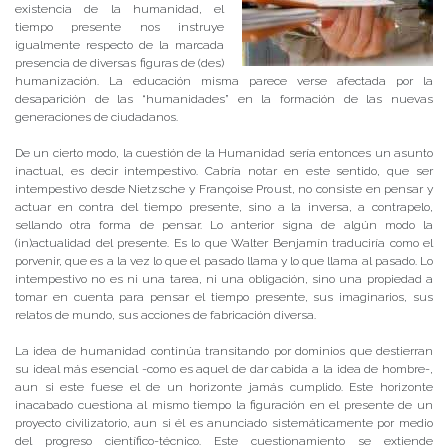
existencia de la humanidad, el
tiempo presente nos instruye
igualmente respecto de la marcada
presencia de diversas figuras de (des)
humanización. La educación misma parece verse afectada por la
desaparición de las “humanidades” en la formación de las nuevas
generaciones de ciudadanos.
De un cierto modo, la cuestión de la Humanidad sería entonces un asunto
inactual, es decir intempestivo. Cabría notar en este sentido, que ser
intempestivo desde Nietzsche y Françoise Proust, no consiste en pensar y
actuar en contra del tiempo presente, sino a la inversa, a contrapelo,
sellando otra forma de pensar. Lo anterior signa de algún modo la
(in)actualidad del presente. Es lo que Walter Benjamín traduciría como el
porvenir, que es a la vez lo que el pasado llama y lo que llama al pasado. Lo
intempestivo no es ni una tarea, ni una obligación, sino una propiedad a
tomar en cuenta para pensar el tiempo presente, sus imaginarios, sus
relatos de mundo, sus acciones de fabricación diversa.
La idea de humanidad continúa transitando por dominios que destierran
su ideal más esencial -como es aquel de dar cabida a la idea de hombre-,
aun si este fuese el de un horizonte jamás cumplido. Este horizonte
inacabado cuestiona al mismo tiempo la figuración en el presente de un
proyecto civilizatorio, aun si él es anunciado sistemáticamente por medio
del progreso científico-técnico. Este cuestionamiento se extiende