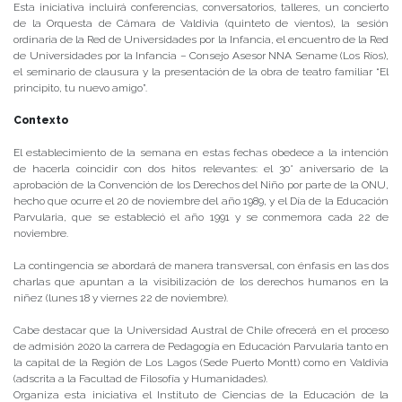
Esta iniciativa incluirá conferencias, conversatorios, talleres, un concierto
de la Orquesta de Cámara de Valdivia (quinteto de vientos), la sesión
ordinaria de la Red de Universidades por la Infancia, el encuentro de la Red
de Universidades por la Infancia – Consejo Asesor NNA Sename (Los Ríos),
el seminario de clausura y la presentación de la obra de teatro familiar “El
principito, tu nuevo amigo”.
Contexto
El establecimiento de la semana en estas fechas obedece a la intención
de hacerla coincidir con dos hitos relevantes: el 30° aniversario de la
aprobación de la Convención de los Derechos del Niño por parte de la ONU,
hecho que ocurre el 20 de noviembre del año 1989, y el Día de la Educación
Parvularia, que se estableció el año 1991 y se conmemora cada 22 de
noviembre.
La contingencia se abordará de manera transversal, con énfasis en las dos
charlas que apuntan a la visibilización de los derechos humanos en la
niñez (lunes 18 y viernes 22 de noviembre).
Cabe destacar que la Universidad Austral de Chile ofrecerá en el proceso
de admisión 2020 la carrera de Pedagogía en Educación Parvularia tanto en
la capital de la Región de Los Lagos (Sede Puerto Montt) como en Valdivia
(adscrita a la Facultad de Filosofía y Humanidades).
Organiza esta iniciativa el Instituto de Ciencias de la Educación de la