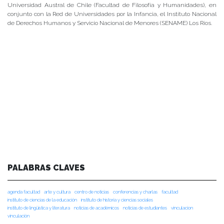
Universidad Austral de Chile (Facultad de Filosofía y Humanidades), en
conjunto con la Red de Universidades por la Infancia, el Instituto Nacional
de Derechos Humanos y Servicio Nacional de Menores (SENAME) Los Ríos.
PALABRAS CLAVES
agenda facultad
arte y cultura
centro de noticias
conferencias y charlas
facultad
instituto de ciencias de la educación
instituto de historia y ciencias sociales
instituto de lingüística y literatura
noticias de académicos
noticias de estudiantes
vinculacion
vinculación