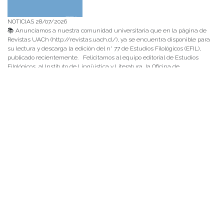
NOTICIAS 28/07/2026
📚 Anunciamos a nuestra comunidad universitaria que en la página de
Revistas UACh (http://revistas.uach.cl/), ya se encuentra disponible para
su lectura y descarga la edición del n° 77 de Estudios Filológicos (EFIL),
publicado recientemente. Felicitamos al equipo editorial de Estudios
Filológicos, al Instituto de Lingüística y Literatura, la Oficina de
Publicaciones de la Facultad […]
NOTICIAS 15/07/2026
Muchos de estos recursos fueron implementados durante el semestre en
las residencias de Mejor Niñez Nidal y Las Parras, espacios donde el
estudiantado desarrolló experiencias de aprendizaje y acompañamiento.