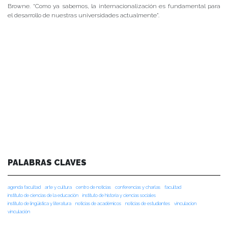
Browne. “Como ya sabemos, la internacionalización es fundamental para
el desarrollo de nuestras universidades actualmente”.
PALABRAS CLAVES
agenda facultad
arte y cultura
centro de noticias
conferencias y charlas
facultad
instituto de ciencias de la educación
instituto de historia y ciencias sociales
instituto de lingüística y literatura
noticias de académicos
noticias de estudiantes
vinculacion
vinculación