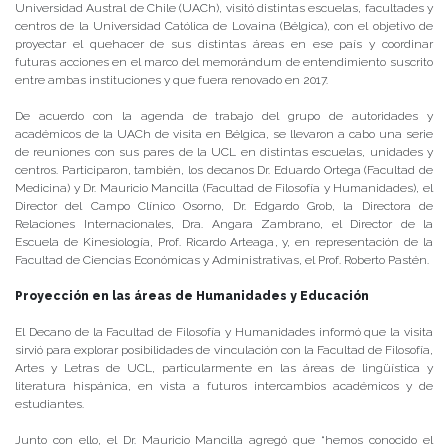
Universidad Austral de Chile (UACh), visitó distintas escuelas, facultades y
centros de la Universidad Católica de Lovaina (Bélgica), con el objetivo de
proyectar el quehacer de sus distintas áreas en ese país y coordinar
futuras acciones en el marco del memorándum de entendimiento suscrito
entre ambas instituciones y que fuera renovado en 2017.
De acuerdo con la agenda de trabajo del grupo de autoridades y
académicos de la UACh de visita en Bélgica, se llevaron a cabo una serie
de reuniones con sus pares de la UCL en distintas escuelas, unidades y
centros. Participaron, también, los decanos Dr. Eduardo Ortega (Facultad de
Medicina) y Dr. Mauricio Mancilla (Facultad de Filosofía y Humanidades), el
Director del Campo Clínico Osorno, Dr. Edgardo Grob, la Directora de
Relaciones Internacionales, Dra. Angara Zambrano, el Director de la
Escuela de Kinesiología, Prof. Ricardo Arteaga, y, en representación de la
Facultad de Ciencias Económicas y Administrativas, el Prof. Roberto Pastén.
Proyección en las áreas de Humanidades y Educación
El Decano de la Facultad de Filosofía y Humanidades informó que la visita
sirvió para explorar posibilidades de vinculación con la Facultad de Filosofía,
Artes y Letras de UCL, particularmente en las áreas de lingüística y
literatura hispánica, en vista a futuros intercambios académicos y de
estudiantes.
Junto con ello, el Dr. Mauricio Mancilla agregó que “hemos conocido el