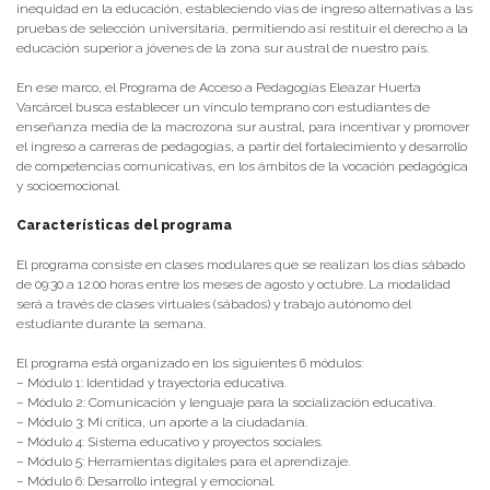
inequidad en la educación, estableciendo vías de ingreso alternativas a las
pruebas de selección universitaria, permitiendo así restituir el derecho a la
educación superior a jóvenes de la zona sur austral de nuestro país.
En ese marco, el Programa de Acceso a Pedagogías Eleazar Huerta
Varcárcel busca establecer un vínculo temprano con estudiantes de
enseñanza media de la macrozona sur austral, para incentivar y promover
el ingreso a carreras de pedagogías, a partir del fortalecimiento y desarrollo
de competencias comunicativas, en los ámbitos de la vocación pedagógica
y socioemocional.
Características del programa
El programa consiste en clases modulares que se realizan los días sábado
de 09:30 a 12:00 horas entre los meses de agosto y octubre. La modalidad
será a través de clases virtuales (sábados) y trabajo autónomo del
estudiante durante la semana.
El programa está organizado en los siguientes 6 módulos:
– Módulo 1: Identidad y trayectoria educativa.
– Módulo 2: Comunicación y lenguaje para la socialización educativa.
– Módulo 3: Mi crítica, un aporte a la ciudadanía.
– Módulo 4: Sistema educativo y proyectos sociales.
– Módulo 5: Herramientas digitales para el aprendizaje.
– Módulo 6: Desarrollo integral y emocional.