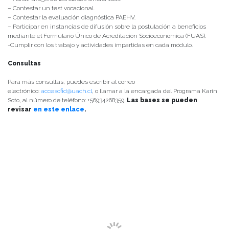
– Contestar un test vocacional.
– Contestar la evaluación diagnóstica PAEHV.
– Participar en instancias de difusión sobre la postulación a beneficios
mediante el Formulario Único de Acreditación Socioeconómica (FUAS).
-Cumplir con los trabajo y actividades impartidas en cada módulo.
Consultas
Para más consultas, puedes escribir al correo
electrónico:
accesofid@uach.cl
, o llamar a la encargada del Programa Karin
Soto, al número de teléfono: +56934268359.
Las bases se pueden
revisar
en este enlace
.