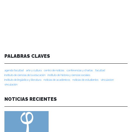
PALABRAS CLAVES
agenda facultad
arte y cultura
centro de noticias
conferencias y charlas
facultad
instituto de ciencias de la educación
instituto de historia y ciencias sociales
instituto de lingüística y literatura
noticias de académicos
noticias de estudiantes
vinculacion
vinculación
NOTICIAS RECIENTES