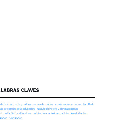
ALABRAS CLAVES
da facultad
arte y cultura
centro de noticias
conferencias y charlas
facultad
tuto de ciencias de la educación
instituto de historia y ciencias sociales
tuto de lingüística y literatura
noticias de académicos
noticias de estudiantes
ulacion
vinculación