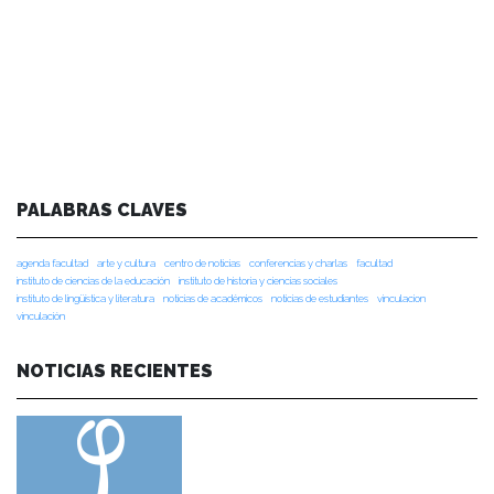
PALABRAS CLAVES
agenda facultad
arte y cultura
centro de noticias
conferencias y charlas
facultad
instituto de ciencias de la educación
instituto de historia y ciencias sociales
instituto de lingüística y literatura
noticias de académicos
noticias de estudiantes
vinculacion
vinculación
NOTICIAS RECIENTES