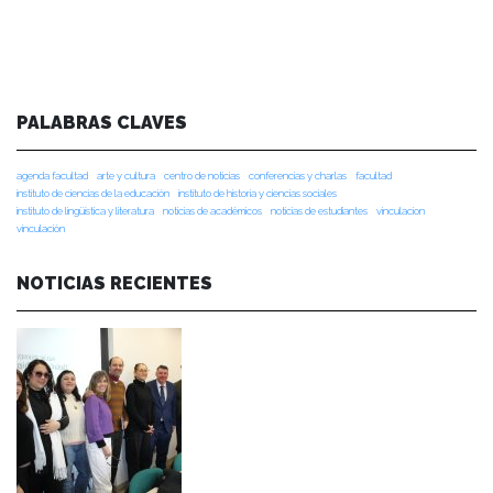
PALABRAS CLAVES
agenda facultad
arte y cultura
centro de noticias
conferencias y charlas
facultad
instituto de ciencias de la educación
instituto de historia y ciencias sociales
instituto de lingüística y literatura
noticias de académicos
noticias de estudiantes
vinculacion
vinculación
NOTICIAS RECIENTES