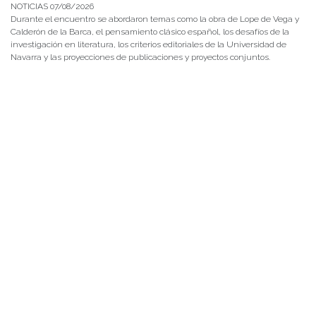
NOTICIAS 07/08/2026
Durante el encuentro se abordaron temas como la obra de Lope de Vega y
Calderón de la Barca, el pensamiento clásico español, los desafíos de la
investigación en literatura, los criterios editoriales de la Universidad de
Navarra y las proyecciones de publicaciones y proyectos conjuntos.
NOTICIAS 28/07/2026
📚 Anunciamos a nuestra comunidad universitaria que en la página de
Revistas UACh (http://revistas.uach.cl/), ya se encuentra disponible para
su lectura y descarga la edición del n° 77 de Estudios Filológicos (EFIL),
publicado recientemente. Felicitamos al equipo editorial de Estudios
Filológicos, al Instituto de Lingüística y Literatura, la Oficina de
Publicaciones de la Facultad […]