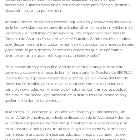
dispositivos públicos disponibles, con acciones de planificación, gestión y
ejecución, según su pertinencia.
Adicionalmente, se dieron a conocer inquietudes y propuestas derivadas
de la Universidad y su estamento estudiantil, en torno a las medidas más
urgentes y la modalidad de trabajo conjunto, respecto de las cuales la
Directora de Asuntos Estudiantiles, Prof. Carolina Zambrano Melo, indicó
que “desde nuestra institución ponemos a disposición todo nuestro trabajo
y compromiso para desarrollar acciones concretas que nos permitan
avanzar en una ciudad más segura para todos y todas”.
En la misma línea y con la finalidad de mostrar el trabajo que se está
llevando a cabo en el marco de la misma materia, la Directora de SECPLAN,
Javiera Maira, expuso el estado de avance de las iniciativas del Plan de
Movilidad Sostenible para Valdivia, el cual está construido en torno a
principios de ciudad caminable, ciclo-inclusiva, con transporte público
eficiente e intermodal, optimización de la distribución de mercancías y
gestión de la demanda vehicular.
Al respecto, la Decana de la Facultad de Filosofía y Humanidades, Dra.
Karen Alfaro Monsalve, agradeció la disposición de la Alcaldesa y demás
autoridades regionales, agregando que “valoramos las acciones que se
están desarrollando y la voluntad de diálogo sobre cómo habitamos de
forma segura la ciudad. En ese sentido, asumimos un compromiso de
colaborar en el ámbito de la educación y desarrollar un trabajo con las