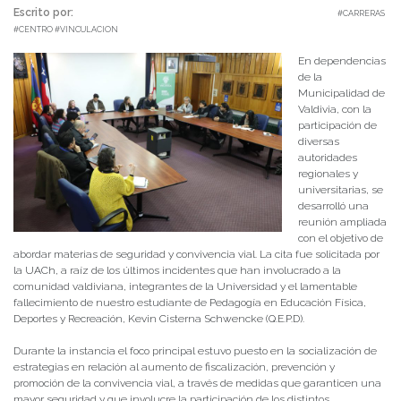
Escrito por:
Camila Jaramillo - Periodista DAE | 09/06/2023 |
#CARRERAS
#CENTRO #VINCULACION
En dependencias
de la
Municipalidad de
Valdivia, con la
participación de
diversas
autoridades
regionales y
universitarias, se
desarrolló una
reunión ampliada
con el objetivo de
abordar materias de seguridad y convivencia vial. La cita fue solicitada por
la UACh, a raíz de los últimos incidentes que han involucrado a la
comunidad valdiviana, integrantes de la Universidad y el lamentable
fallecimiento de nuestro estudiante de Pedagogía en Educación Física,
Deportes y Recreación, Kevin Cisterna Schwencke (Q.E.P.D).
Durante la instancia el foco principal estuvo puesto en la socialización de
estrategias en relación al aumento de fiscalización, prevención y
promoción de la convivencia vial, a través de medidas que garanticen una
mayor seguridad y que involucre la participación de los distintos