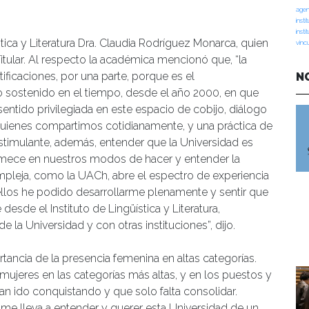
agen
insti
insti
ística y Literatura Dra. Claudia Rodríguez Monarca, quien
vinc
tular. Al respecto la académica mencionó que, “la
ificaciones, por una parte, porque es el
N
o sostenido en el tiempo, desde el año 2000, en que
entido privilegiada en este espacio de cobijo, diálogo
 quienes compartimos cotidianamente, y una práctica de
estimulante, además, entender que la Universidad es
emece en nuestros modos de hacer y entender la
mpleja, como la UACh, abre el espectro de experiencia
los he podido desarrollarme plenamente y sentir que
esde el Instituto de Lingüística y Literatura,
 la Universidad y con otras instituciones”, dijo.
tancia de la presencia femenina en altas categorías.
ujeres en las categorías más altas, y en los puestos y
an ido conquistando y que solo falta consolidar.
me lleva a entender y querer esta Universidad de un