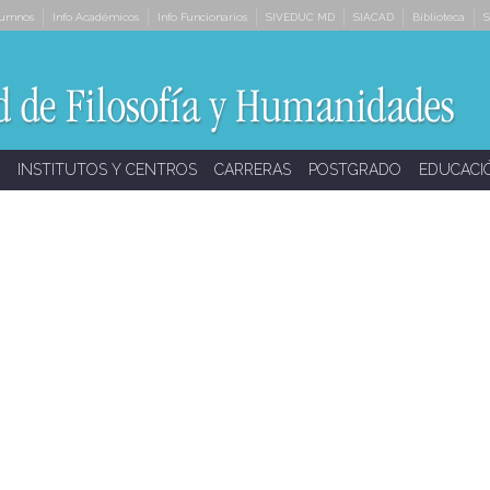
lumnos
Info Académicos
Info Funcionarios
SIVEDUC MD
SIACAD
Biblioteca
S
INSTITUTOS Y CENTROS
CARRERAS
POSTGRADO
EDUCACI