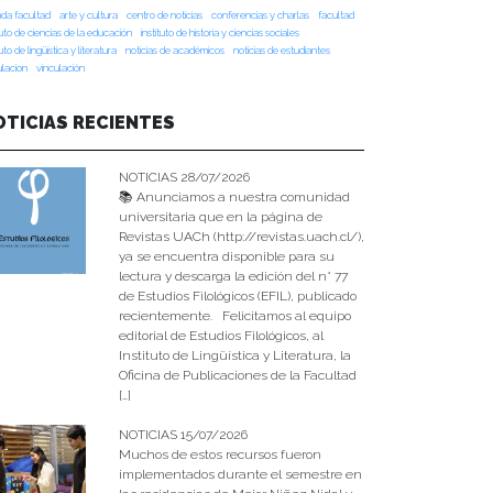
da facultad
arte y cultura
centro de noticias
conferencias y charlas
facultad
tuto de ciencias de la educación
instituto de historia y ciencias sociales
tuto de lingüística y literatura
noticias de académicos
noticias de estudiantes
ulacion
vinculación
OTICIAS RECIENTES
NOTICIAS 28/07/2026
📚 Anunciamos a nuestra comunidad
universitaria que en la página de
Revistas UACh (http://revistas.uach.cl/),
ya se encuentra disponible para su
lectura y descarga la edición del n° 77
de Estudios Filológicos (EFIL), publicado
recientemente. Felicitamos al equipo
editorial de Estudios Filológicos, al
Instituto de Lingüística y Literatura, la
Oficina de Publicaciones de la Facultad
[…]
NOTICIAS 15/07/2026
Muchos de estos recursos fueron
implementados durante el semestre en