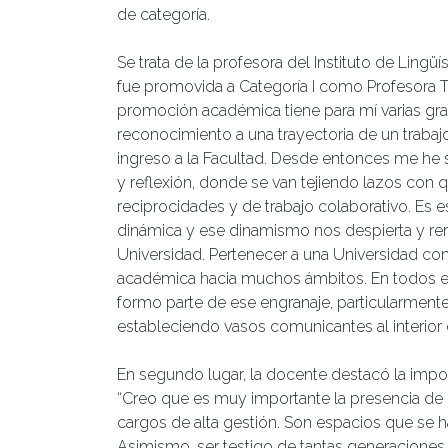
de categoría.
Se trata de la profesora del Instituto de Lingü
fue promovida a Categoría I como Profesora Ti
promoción académica tiene para mí varias grat
reconocimiento a una trayectoria de un trabaj
ingreso a la Facultad. Desde entonces me he s
y reflexión, donde se van tejiendo lazos con
reciprocidades y de trabajo colaborativo. Es 
dinámica y ese dinamismo nos despierta y r
Universidad. Pertenecer a una Universidad co
académica hacia muchos ámbitos. En todos el
formo parte de ese engranaje, particularmente d
estableciendo vasos comunicantes al interior de
En segundo lugar, la docente destacó la impor
“Creo que es muy importante la presencia de m
cargos de alta gestión. Son espacios que se h
Asimismo, ser testigo de tantas generaciones 