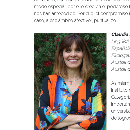
modo especial, por ello creo en el poderoso
nos han antecedido. Por ello, el compromiso ins
caso, a ese ámbito afectivo”, puntualizó.
Claudia
Lingüísti
Española
Filología
Austral d
Austral d
Asimismo
Instituto
Categorí
importan
universit
de logro