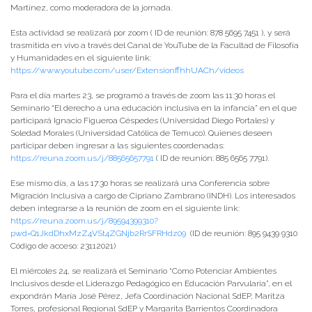
Martínez, como moderadora de la jornada.
Esta actividad se realizará por zoom ( ID de reunión: 878 5695 7451 ), y será
trasmitida en vivo a través del Canal de YouTube de la Facultad de Filosofía
y Humanidades en el siguiente link:
https://www.youtube.com/user/ExtensionffhhUACh/videos
Para el día martes 23, se programó a través de zoom las 11:30 horas el
Seminario “El derecho a una educación inclusiva en la infancia” en el que
participará Ignacio Figueroa Céspedes (Universidad Diego Portales) y
Soledad Morales (Universidad Católica de Temuco). Quienes deseen
participar deben ingresar a las siguientes coordenadas:
https://reuna.zoom.us/j/88565657791
( ID de reunión: 885 6565 7791).
Ese mismo día, a las 17:30 horas se realizará una Conferencia sobre
Migración Inclusiva a cargo de Cipriano Zambrano (INDH). Los interesados
deben integrarse a la reunión de zoom en el siguiente link:
https://reuna.zoom.us/j/89594399310?
pwd=Q1JkdDhxMzZ4VSt4ZGNjb2RrSFRHdz09
(ID de reunión: 895 9439 9310
Código de acceso: 23112021)
El miércoles 24, se realizará el Seminario “Como Potenciar Ambientes
Inclusivos desde el Liderazgo Pedagógico en Educación Parvularia”, en el
expondrán María José Pérez, Jefa Coordinación Nacional SdEP, Maritza
Torres, profesional Regional SdEP y Margarita Barrientos Coordinadora