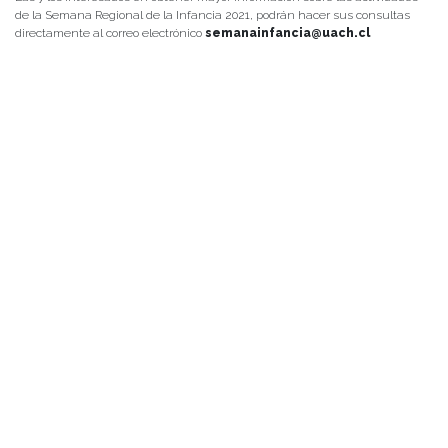
de la Semana Regional de la Infancia 2021, podrán hacer sus consultas
directamente al correo electrónico
semanainfancia@uach.cl
PALABRAS CLAVES
agenda facultad
arte y cultura
centro de noticias
conferencias y charlas
facultad
instituto de ciencias de la educación
instituto de historia y ciencias sociales
instituto de lingüística y literatura
noticias de académicos
noticias de estudiantes
vinculacion
vinculación