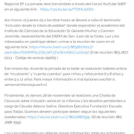
Regional EP. La jornada será transmitida a través del Canal YouTube SdEP
en el siguiente link:
https://youtu.be/4vTTOMUkDDs
Así mismo, el jueves 25 a las 16:00 horas se llevará a cabo el Seminario
“Inclusión desde la interculturalidad” donde expondrán el académico del
Instituto de Ciencias de la Educación Dr. Gerardo Muñoz y Carmen
Jaramillo, representante del DAEM de San Juan de la Costa. Las y los
interesados en participar deben unirse a la reunión de zoom en el
siguiente link:
https://reuna.zoom.us/j/86328770213?
pwd=QkxsTktNMFExZGkyWUZwWmNEcCszdz09
( ID de reunión: 863 2877
0213 – Código de acceso: 091605 )
Ese mismo día, durante la jornada de la tarde se realizarán talleres online
de “musicanto” y “cuenta cuentos” para niñas y niños entre 6 y 8 años y
entre 9 y 12 años. Para mayor información e inscripciones escribir a:
semanainfancia@uach.cl
Finalmente, el viernes 26 de noviembre se realizará una Charla de
Clausura sobre inclusión social en la infancia y los desafíos pendientes a
cargo de Claudia Aldana Salina, Directora Ejecutiva Fundación Escuela
para Tod@s. Queines deseen participar deben seguir las siguientes
coordenadas:
https://reuna.zoom.us/j/86226687559
(ID de reunión: 862
2668 7559)
Las y los interesados en obtener mayor información sobre las actividades