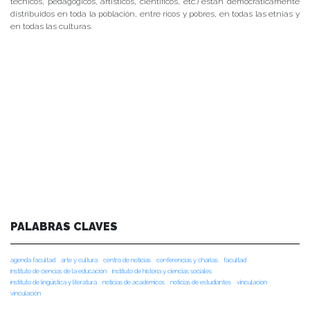
técnicos, pedagógicos, artísticos, científicos, etc.) están democráticamente
distribuidos en toda la población, entre ricos y pobres, en todas las etnias y
en todas las culturas.
PALABRAS CLAVES
agenda facultad
arte y cultura
centro de noticias
conferencias y charlas
facultad
instituto de ciencias de la educación
instituto de historia y ciencias sociales
instituto de lingüística y literatura
noticias de académicos
noticias de estudiantes
vinculacion
vinculación