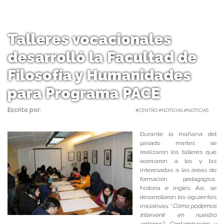
Talleres vocacionales
desarrolló la Facultad de
Filosofía y Humanidades
para Programa PACE
Escrito por:
Carolina Angulo | 15/06/2017 |
#CENTRO #NOTICIAS #NOTICIAS
Durante la mañana del
pasado martes se
realizaron los talleres que
acercaron a los y las
interesadas a las áreas de
formación pedagógica,
historia e inglés. Así, se
desarrollaron las siguientes
iniciativas: “
Cómo podemos
intervenir en nuestro