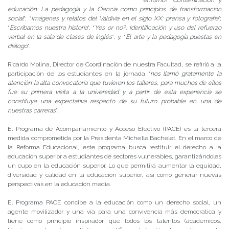
entorno? Contaminación y
educación: La pedagogía y la Ciencia como principios de transformación
social
”; “
Imágenes y relatos del Valdivia en el siglo XX: prensa y fotografía
”;
“
Escribamos nuestra historia
”; “
Yes or no?: Identificación y uso del refuerzo
verbal en la sala de clases de inglés
”; y, “
El arte y la pedagogía puestas en
diálogo
”.
Ricardo Molina, Director de Coordinación de nuestra Facultad, se refirió a la
participación de los estudiantes en la jornada “
nos llamó gratamente la
atención la alta convocatoria que tuvieron los talleres, para muchos de ellos
fue su primera visita a la universidad y a partir de esta experiencia se
constituye una expectativa respecto de su futuro probable en una de
nuestras carreras
”.
El Programa de Acompañamiento y Acceso Efectivo (PACE) es la tercera
medida comprometida por la Presidenta Michelle Bachelet. En el marco de
la Reforma Educacional, este programa busca restituir el derecho a la
educación superior a estudiantes de sectores vulnerables, garantizándoles
un cupo en la educación superior. Lo que permitirá aumentar la equidad,
diversidad y calidad en la educación superior, así como generar nuevas
perspectivas en la educación media.
El Programa PACE concibe a la educación como un derecho social, un
agente movilizador y una vía para una convivencia más democrática y
tiene como principio inspirador que todos los talentos (académicos,