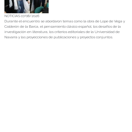
NOTICIAS 07/08/2026
Durante el encuentro se abordaron temas como la obra de Lope de Vega y
Calderón de la Barca, el pensamiento clásico español, los desafíos de la
investigación en literatura, los criterios editoriales de la Universidad de
Navarra y las proyecciones de publicaciones y proyectos conjuntos.
NOTICIAS 28/07/2026
📚 Anunciamos a nuestra comunidad universitaria que en la página de
Revistas UACh (http://revistas.uach.cl/), ya se encuentra disponible para
su lectura y descarga la edición del n° 77 de Estudios Filológicos (EFIL),
publicado recientemente. Felicitamos al equipo editorial de Estudios
Filológicos, al Instituto de Lingüística y Literatura, la Oficina de
Publicaciones de la Facultad […]