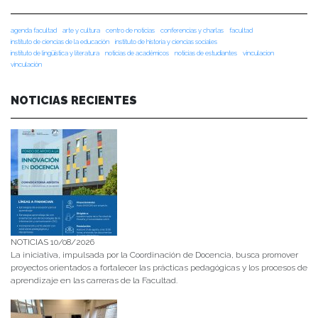
agenda facultad
arte y cultura
centro de noticias
conferencias y charlas
facultad
instituto de ciencias de la educación
instituto de historia y ciencias sociales
instituto de lingüística y literatura
noticias de académicos
noticias de estudiantes
vinculacion
vinculación
NOTICIAS RECIENTES
NOTICIAS 10/08/2026
La iniciativa, impulsada por la Coordinación de Docencia, busca promover
proyectos orientados a fortalecer las prácticas pedagógicas y los procesos de
aprendizaje en las carreras de la Facultad.