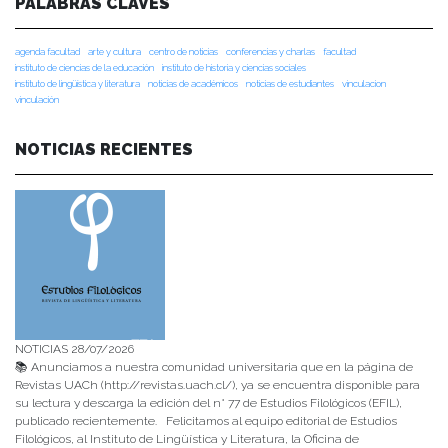
PALABRAS CLAVES
agenda facultad
arte y cultura
centro de noticias
conferencias y charlas
facultad
instituto de ciencias de la educación
instituto de historia y ciencias sociales
instituto de lingüística y literatura
noticias de académicos
noticias de estudiantes
vinculacion
vinculación
NOTICIAS RECIENTES
NOTICIAS 28/07/2026
📚 Anunciamos a nuestra comunidad universitaria que en la página de
Revistas UACh (http://revistas.uach.cl/), ya se encuentra disponible para
su lectura y descarga la edición del n° 77 de Estudios Filológicos (EFIL),
publicado recientemente. Felicitamos al equipo editorial de Estudios
Filológicos, al Instituto de Lingüística y Literatura, la Oficina de