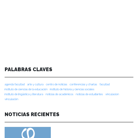
PALABRAS CLAVES
agenda facultad
arte y cultura
centro de noticias
conferencias y charlas
facultad
instituto de ciencias de la educación
instituto de historia y ciencias sociales
instituto de lingüística y literatura
noticias de académicos
noticias de estudiantes
vinculacion
vinculación
NOTICIAS RECIENTES