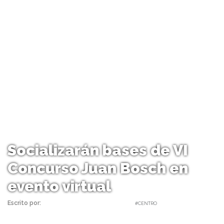
Socializarán bases de VI
Concurso Juan Bosch en
evento virtual
Escrito por:
Carolina Angulo | 05/07/2021 |
#CENTRO