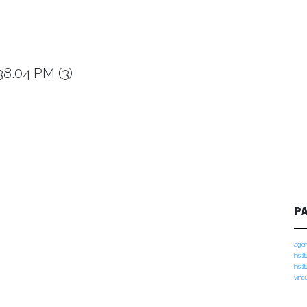
8.04 PM (3)
P
agen
insti
insti
vinc