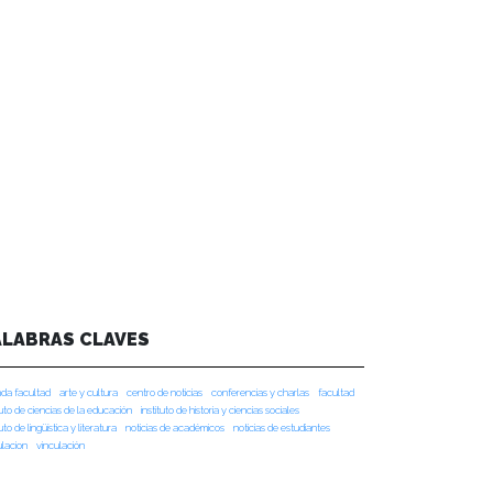
ALABRAS CLAVES
da facultad
arte y cultura
centro de noticias
conferencias y charlas
facultad
tuto de ciencias de la educación
instituto de historia y ciencias sociales
tuto de lingüística y literatura
noticias de académicos
noticias de estudiantes
ulacion
vinculación