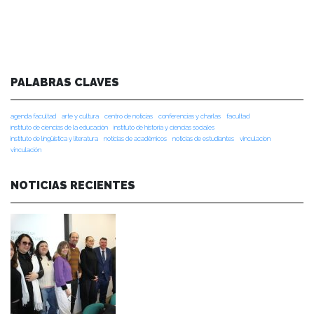
PALABRAS CLAVES
agenda facultad
arte y cultura
centro de noticias
conferencias y charlas
facultad
instituto de ciencias de la educación
instituto de historia y ciencias sociales
instituto de lingüística y literatura
noticias de académicos
noticias de estudiantes
vinculacion
vinculación
NOTICIAS RECIENTES