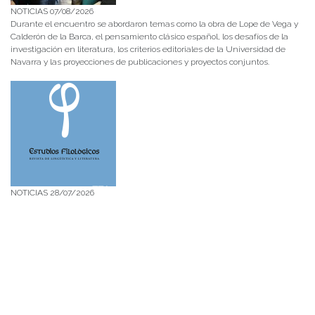
NOTICIAS 07/08/2026
Durante el encuentro se abordaron temas como la obra de Lope de Vega y
Calderón de la Barca, el pensamiento clásico español, los desafíos de la
investigación en literatura, los criterios editoriales de la Universidad de
Navarra y las proyecciones de publicaciones y proyectos conjuntos.
NOTICIAS 28/07/2026
📚 Anunciamos a nuestra comunidad universitaria que en la página de
Revistas UACh (http://revistas.uach.cl/), ya se encuentra disponible para
su lectura y descarga la edición del n° 77 de Estudios Filológicos (EFIL),
publicado recientemente. Felicitamos al equipo editorial de Estudios
Filológicos, al Instituto de Lingüística y Literatura, la Oficina de
Publicaciones de la Facultad […]