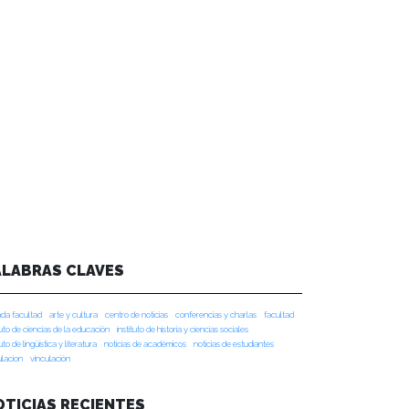
ALABRAS CLAVES
da facultad
arte y cultura
centro de noticias
conferencias y charlas
facultad
tuto de ciencias de la educación
instituto de historia y ciencias sociales
tuto de lingüística y literatura
noticias de académicos
noticias de estudiantes
ulacion
vinculación
OTICIAS RECIENTES