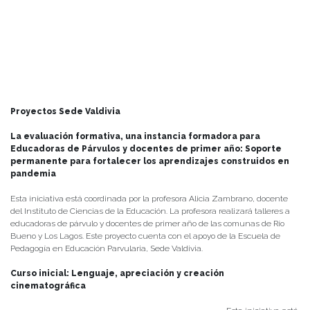
Proyectos Sede Valdivia
La evaluación formativa, una instancia formadora para
Educadoras de Párvulos y docentes de primer año: Soporte
permanente para fortalecer los aprendizajes construidos en
pandemia
Esta iniciativa está coordinada por la profesora Alicia Zambrano, docente
del Instituto de Ciencias de la Educación. La profesora realizará talleres a
educadoras de párvulo y docentes de primer año de las comunas de Río
Bueno y Los Lagos. Este proyecto cuenta con el apoyo de la Escuela de
Pedagogía en Educación Parvularia, Sede Valdivia.
Curso inicial: Lenguaje, apreciación y creación
cinematográfica