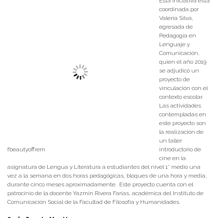
Esta iniciativa está
coordinada por
Valeria Silva,
egresada de
Pedagogía en
Lenguaje y
Comunicación,
quien el año 2019
se adjudicó un
proyecto de
vinculación con el
contexto escolar.
Las actividades
contempladas en
este proyecto son
la realización de
un taller
fbeautyoffrem
introductorio de
cine en la
asignatura de Lengua y Literatura a estudiantes del nivel 1° medio una
vez a la semana en dos horas pedagógicas, bloques de una hora y media,
durante cinco meses aproximadamente. Este proyecto cuenta con el
patrocinio de la docente Yazmín Rivera Farías, académica del Instituto de
Comunicación Social de la Facultad de Filosofía y Humanidades.