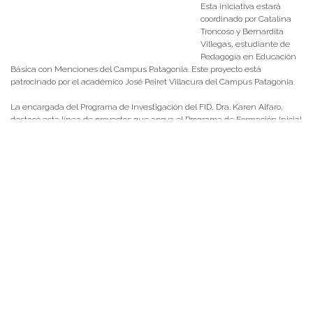
Esta iniciativa estará
coordinado por Catalina
Troncoso y Bernardita
Villegas, estudiante de
Pedagogía en Educación
Básica con Menciones del Campus Patagonia. Este proyecto está
patrocinado por el académico José Peiret Villacura del Campus Patagonia.
La encargada del Programa de Investigación del FID, Dra. Karen Alfaro,
destacó esta línea de proyectos que apoya el Programa de Formación Inicial
Docente “El concurso de proyectos de vinculación con el contexto escolar es
una línea de trabajo que nos permite desarrollar un vínculo con las
comunidades escolares de retroalimentación, por una parte nos permite
fortalecer la formación a través del aprendizaje con las comunidades y los
contextos en cada uno de los territorios en los que se ejecutan estos
proyectos y por otra parte también desarrollar acciones que permitan
potenciar el trabajo en docencia, investigación de integrantes de nuestra
comunidad”.
La integrante del Comité Ejecutivo del FID, valoró las iniciativas
adjudicadas este año y destacó que todas se centraran en la inclusión
educativa “en particular la convocatoria 2022 permitió adjudicar una serie
de proyectos que tienen como trabajo fundamental la inclusión educativa
en temáticas tan relevantes hoy en día como la incorporación de la
perspectiva de género, la inclusión en relación a generar mejores