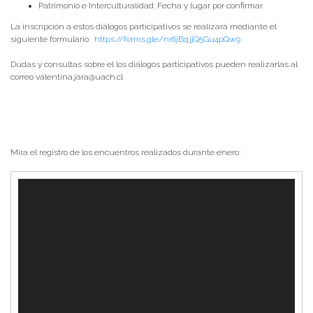
Patrimonio e Interculturalidad: Fecha y lugar por confirmar.
La inscripción a estos diálogos participativos se realizará mediante el
siguiente formulario:
https://forms.gle/nr6jBqjjQ5Gu4pQw9
Dudas y consultas sobre el los diálogos participativos pueden realizarlas al
correo valentina.jara@uach.cl
Mira el registro de los encuentros realizados durante enero:
Reproductor
de
Video