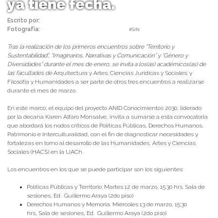
ya tiene fecha.
Escrito por:
Priscilla Torres - Comunicaciones Conocimientos 2030
Fotografía:
Priscilla Torres | 05/03/2024 |
#SIN
Tras la realización de los primeros encuentros sobre “Territorio y
Sustentabilidad”, “Imaginarios, Narrativas y Comunicación” y “Género y
Diversidades” durante el mes de enero, se invita a los(as) académicos(as) de
las facultades de
Arquitectura y Artes; Ciencias Jurídicas y Sociales; y
Filosofía y Humanidades a ser parte de otros tres encuentros a realizarse
durante el mes de marzo.
En este marco, el equipo del proyecto ANID Conocimientos 2030, liderado
por la decana Karen Alfaro Monsalve, invita a sumarse a esta convocatoria
que abordará los nodos críticos de Políticas Públicas, Derechos Humanos,
Patrimonio e Interculturalidad, con el fin de diagnosticar necesidades y
fortalezas en torno al desarrollo de las Humanidades, Artes y Ciencias
Sociales (HACS) en la UACh.
Los encuentros en los que se puede participar son los siguientes:
Políticas Públicas y Territorio: Martes 12 de marzo, 15:30 hrs. Sala de
sesiones, Ed. Guillermo Araya (2do piso)
Derechos Humanos y Memoria: Miércoles 13 de marzo, 15:30
hrs, Sala de sesiones, Ed. Guillermo Araya (2do piso)