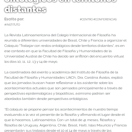
distantes
Escrito por:
Carolina Angulo | 03/05/2021 |
#CENTRO #CONFERENCIAS
#INSTITUTO
La Revista Latinoamericana del Colegio Internacional de Filosofía ha
reunido a diferentes universidades de Brasil, Chile y Francia a organizar el
Coloquio “Trabajar con restos ontológicos desde territorios distantes”, es en
ese contexto en que la Facultad de Filosofía y Humanidades de la
Universidad Austral de Chile ha decido ser anfitrión del encuentro virtual
los días 10, 11, 12, 13 y 14 de mayo.
La coordinadora del evento y académica del Instituto de Filosofía de la
Facultad de Filosofía y Humanidades UACh, Dra. Carolina Ávalos, explicó
que las jornadas buscan hacer reflexionar a los asistente sobre los
acontecimientos actuales que son pensados principalmente a través de
perspectivas epistemológicas y biopolíticas, asimismo podrían ser
abordados también desde perspectivas ontológicas.
“El coloquio se propone pensar los acontecimientos de nuestro tiempo
evaluando a la vez el presente de la filosofía y afirmando el lugar desde el
que lo hacemos, Latinoamérica. Con un total de 41 mesas, filósofos y
filósofas de Uruguay, Argentina, Chile, Brasil, Haití, Islas Mauricio y Francia
presentarán sus trabajos desde el 10 al 14 de mayo a través de las