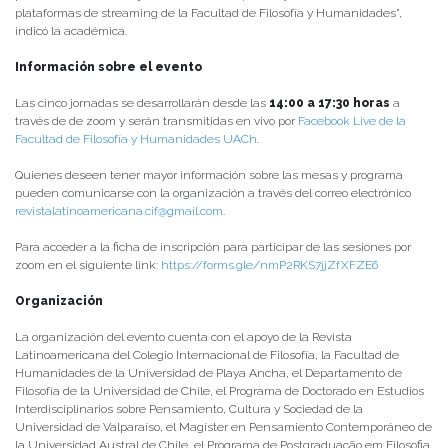
plataformas de streaming de la Facultad de Filosofía y Humanidades”,
indicó la académica.
Información sobre el evento
Las cinco jornadas se desarrollarán desde las
14:00 a 17:30 horas
a
través de de zoom y serán transmitidas en vivo por
Facebook Live de la
Facultad de Filosofía y Humanidades UACh
.
Quienes deseen tener mayor información sobre las mesas y programa
pueden comunicarse con la organización a través del correo electrónico
revistalatinoamericana.cif@gmail.com
.
Para acceder a la ficha de inscripción para participar de las sesiones por
zoom en el siguiente link:
https://forms.gle/nmP2RKS7jjZfXFZE6
Organización
La organización del evento cuenta con el apoyo de la Revista
Latinoamericana del Colegio Internacional de Filosofía, la Facultad de
Humanidades de la Universidad de Playa Ancha, el Departamento de
Filosofía de la Universidad de Chile, el Programa de Doctorado en Estudios
Interdisciplinarios sobre Pensamiento, Cultura y Sociedad de la
Universidad de Valparaíso, el Magíster en Pensamiento Contemporáneo de
la Universidad Austral de Chile, el Programa de Postgraduação em Filosofia