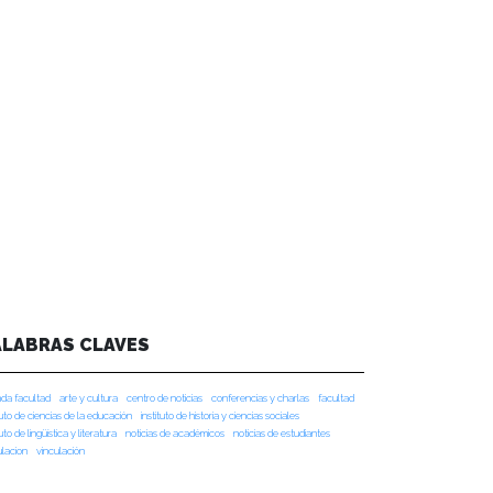
ALABRAS CLAVES
da facultad
arte y cultura
centro de noticias
conferencias y charlas
facultad
tuto de ciencias de la educación
instituto de historia y ciencias sociales
tuto de lingüística y literatura
noticias de académicos
noticias de estudiantes
ulacion
vinculación