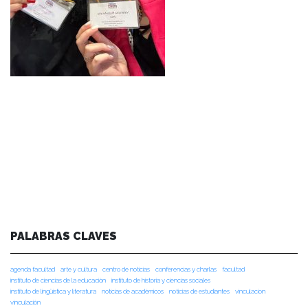
PALABRAS CLAVES
agenda facultad
arte y cultura
centro de noticias
conferencias y charlas
facultad
instituto de ciencias de la educación
instituto de historia y ciencias sociales
instituto de lingüística y literatura
noticias de académicos
noticias de estudiantes
vinculacion
vinculación