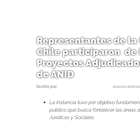
Representantes de la 
Chile participaron de
Proyectos Adjudicado
de ANID
Escrito por:
Valentina Jara | 25/11/2023 |
#AGENDA #AGEND
La instancia tuvo por objetivo fundament
público que busca fortalecer las áreas 
Jurídicas y Sociales.