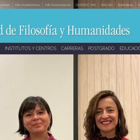
lumnos
Info Académicos
Info Funcionarios
SIVEDUC MD
SIACAD
Biblioteca
S
INSTITUTOS Y CENTROS
CARRERAS
POSTGRADO
EDUCACI