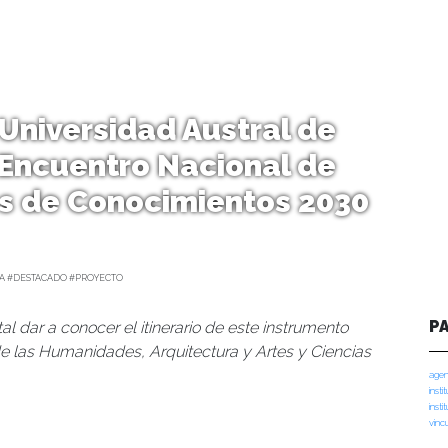
Universidad Austral de
 Encuentro Nacional de
s de Conocimientos 2030
A #DESTACADO #PROYECTO
P
al dar a conocer el itinerario de este instrumento
de las Humanidades, Arquitectura y Artes y Ciencias
agen
insti
insti
vinc