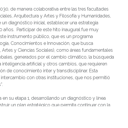
30, de manera colaborativa entre las tres facultades
ociales, Arquitectura y Artes y Filosofía y Humanidades,
un diagnóstico inicial, establecer una estrategia
0 años. Participar de este hito inaugural fue muy
 este instrumento público, que es un programa
logía, Conocimientos e Innovación, que busca
, Artes y Ciencias Sociales), como áreas fundamentales
lobales, generados por el cambio climático, la búsqueda
 inteligencia artificial y otros cambios, que requieren
 de conocimiento inter y transdisciplinar. Esta
 intercambio con otras instituciones, que nos permitió
”.
en su etapa 1, desarrollando un diagnóstico y línea
struir un plan estratégico que permita continuar con la
aleciendo las áreas de las humanidades, artes y ciencias
 a las necesidades del territorio regional y nacional.