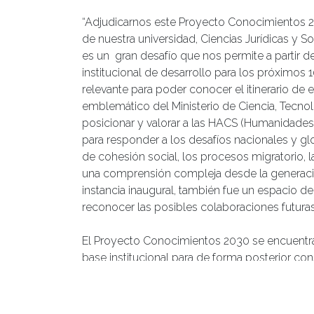
“Adjudicarnos este Proyecto Conocimientos 20
de nuestra universidad, Ciencias Jurídicas y S
es un gran desafío que nos permite a partir de 
institucional de desarrollo para los próximos 1
relevante para poder conocer el itinerario de
emblemático del Ministerio de Ciencia, Tecno
posicionar y valorar a las HACS (Humanidades
para responder a los desafíos nacionales y g
de cohesión social, los procesos migratorio, la
una comprensión compleja desde la generación
instancia inaugural, también fue un espacio de
reconocer las posibles colaboraciones futuras
El Proyecto Conocimientos 2030 se encuentra 
base institucional para de forma posterior con
segunda etapa de la convocatoria para el fort
sociales de forma institucional y así contribuir