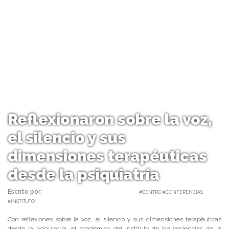
Reflexionaron sobre la voz,
el silencio y sus
dimensiones terapéuticas
desde la psiquiatría
Escrito por:
Carolina Angulo | 23/04/2020 |
#CENTRO #CONFERENCIAS
#INSTITUTO
Con reflexiones sobre la voz, el silencio y sus dimensiones terapéuticas
desde la psiquiatría, el académico del Instituto de Neurociencias de la