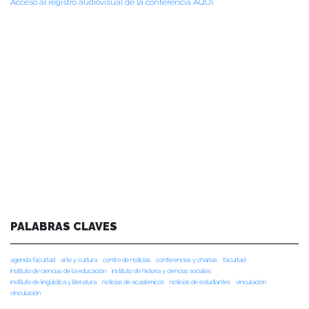
Acceso al registro audiovisual de la conferencia AQUÍ
PALABRAS CLAVES
agenda facultad
arte y cultura
centro de noticias
conferencias y charlas
facultad
instituto de ciencias de la educación
instituto de historia y ciencias sociales
instituto de lingüística y literatura
noticias de académicos
noticias de estudiantes
vinculacion
vinculación