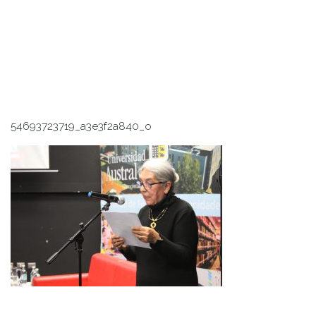
54693723719_a3e3f2a840_o