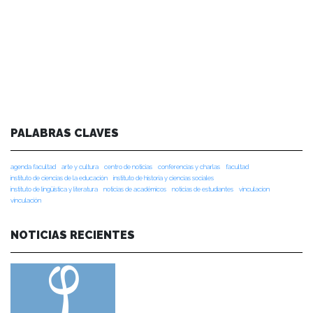
PALABRAS CLAVES
agenda facultad
arte y cultura
centro de noticias
conferencias y charlas
facultad
instituto de ciencias de la educación
instituto de historia y ciencias sociales
instituto de lingüística y literatura
noticias de académicos
noticias de estudiantes
vinculacion
vinculación
NOTICIAS RECIENTES