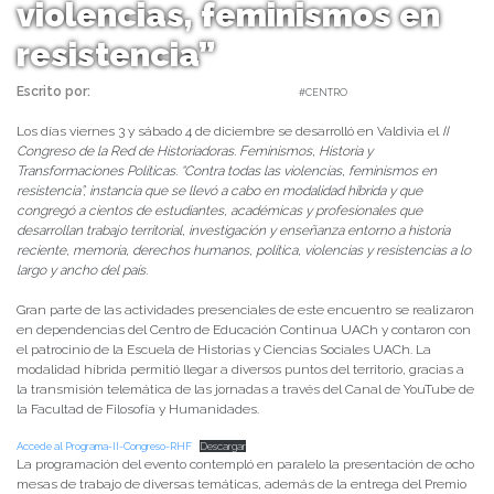
violencias, feminismos en
resistencia”
Escrito por:
Carolina Angulo | 10/12/2021 |
#CENTRO
Los días viernes 3 y sábado 4 de diciembre se desarrolló en Valdivia el
II
Congreso de la Red de Historiadoras. Feminismos, Historia y
Transformaciones Políticas. “Contra todas las violencias, feminismos en
resistencia”, instancia que se llevó a cabo en modalidad híbrida y que
congregó a cientos de estudiantes, académicas y profesionales que
desarrollan trabajo territorial, investigación y enseñanza entorno a historia
reciente, memoria, derechos humanos, política, violencias y resistencias a lo
largo y ancho del país.
Gran parte de las actividades presenciales de este encuentro se realizaron
en dependencias del Centro de Educación Continua UACh y contaron con
el patrocinio de la Escuela de Historias y Ciencias Sociales UACh. La
modalidad híbrida permitió llegar a diversos puntos del territorio, gracias a
la transmisión telemática de las jornadas a través del Canal de YouTube de
la Facultad de Filosofía y Humanidades.
Accede al Programa-II-Congreso-RHF
Descargar
La programación del evento contempló en paralelo la presentación de ocho
mesas de trabajo de diversas temáticas, además de la entrega del Premio