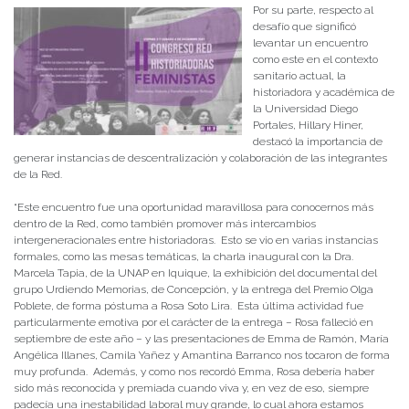
Por su parte, respecto al
desafío que significó
levantar un encuentro
como este en el contexto
sanitario actual, la
historiadora y académica de
la Universidad Diego
Portales, Hillary Hiner,
destacó la importancia de
generar instancias de descentralización y colaboración de las integrantes
de la Red.
“Este encuentro fue una oportunidad maravillosa para conocernos más
dentro de la Red, como también promover más intercambios
intergeneracionales entre historiadoras. Esto se vio en varias instancias
formales, como las mesas temáticas, la charla inaugural con la Dra.
Marcela Tapia, de la UNAP en Iquique, la exhibición del documental del
grupo Urdiendo Memorias, de Concepción, y la entrega del Premio Olga
Poblete, de forma póstuma a Rosa Soto Lira. Esta última actividad fue
particularmente emotiva por el carácter de la entrega – Rosa falleció en
septiembre de este año – y las presentaciones de Emma de Ramón, María
Angélica Illanes, Camila Yañez y Amantina Barranco nos tocaron de forma
muy profunda. Además, y como nos recordó Emma, Rosa debería haber
sido más reconocida y premiada cuando viva y, en vez de eso, siempre
padecía una inestabilidad laboral muy grande, lo cual ahora estamos