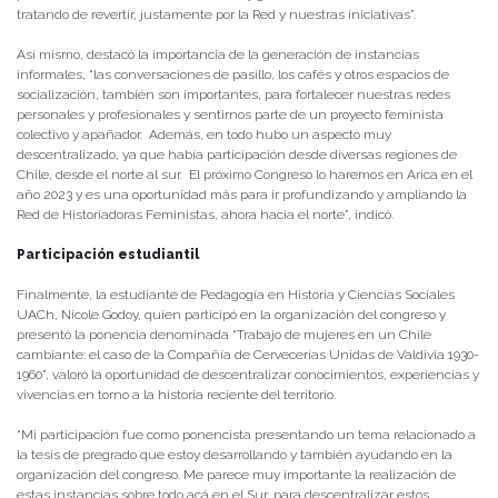
tratando de revertir, justamente por la Red y nuestras iniciativas”.
Así mismo, destacó la importancia de la generación de instancias
informales, “las conversaciones de pasillo, los cafés y otros espacios de
socialización, también son importantes, para fortalecer nuestras redes
personales y profesionales y sentirnos parte de un proyecto feminista
colectivo y apañador. Además, en todo hubo un aspecto muy
descentralizado, ya que había participación desde diversas regiones de
Chile, desde el norte al sur. El próximo Congreso lo haremos en Arica en el
año 2023 y es una oportunidad más para ir profundizando y ampliando la
Red de Historiadoras Feministas, ahora hacia el norte”, indicó.
Participación estudiantil
Finalmente, la estudiante de Pedagogía en Historia y Ciencias Sociales
UACh, Nicole Godoy, quien participó en la organización del congreso y
presentó la ponencia denominada “Trabajo de mujeres en un Chile
cambiante: el caso de la Compañía de Cervecerías Unidas de Valdivia 1930-
1960”, valoró la oportunidad de descentralizar conocimientos, experiencias y
vivencias en torno a la historia reciente del territorio.
“Mi participación fue como ponencista presentando un tema relacionado a
la tesis de pregrado que estoy desarrollando y también ayudando en la
organización del congreso. Me parece muy importante la realización de
estas instancias sobre todo acá en el Sur, para descentralizar estos