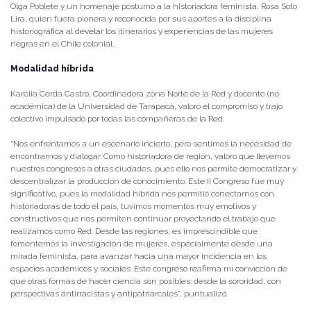
Olga Poblete y un homenaje póstumo a la historiadora feminista, Rosa Soto
Lira, quien fuera pionera y reconocida por sus aportes a la disciplina
historiográfica al develar los itinerarios y experiencias de las mujeres
negras en el Chile colonial.
Modalidad híbrida
Karelia Cerda Castro, Coordinadora zona Norte de la Red y docente (no
académica) de la Universidad de Tarapacá, valoró el compromiso y trajo
colectivo impulsado por todas las compañeras de la Red.
“Nos enfrentamos a un escenario incierto, pero sentimos la necesidad de
encontrarnos y dialogar. Como historiadora de región, valoro que llevemos
nuestros congresos a otras ciudades, pues ello nos permite democratizar y
descentralizar la producción de conocimiento. Este II Congreso fue muy
significativo, pues la modalidad híbrida nos permitió conectarnos con
historiadoras de todo el país, tuvimos momentos muy emotivos y
constructivos que nos permiten continuar proyectando el trabajo que
realizamos como Red. Desde las regiones, es imprescindible que
fomentemos la investigación de mujeres, especialmente desde una
mirada feminista, para avanzar hacia una mayor incidencia en los
espacios académicos y sociales. Este congreso reafirma mi convicción de
que otras formas de hacer ciencia son posibles: desde la sororidad, con
perspectivas antirracistas y antipatriarcales”, puntualizó.