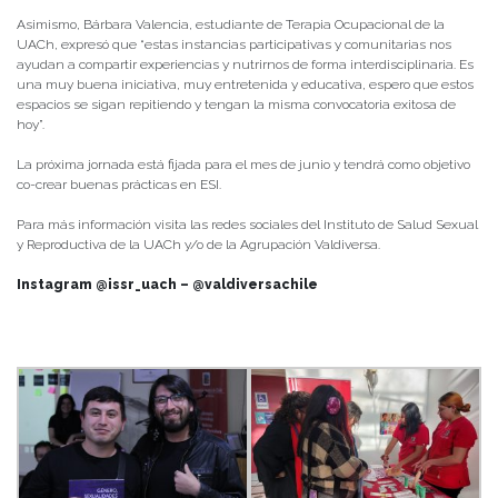
Asimismo, Bárbara Valencia, estudiante de Terapia Ocupacional de la
UACh, expresó que “estas instancias participativas y comunitarias nos
ayudan a compartir experiencias y nutrirnos de forma interdisciplinaria. Es
una muy buena iniciativa, muy entretenida y educativa, espero que estos
espacios se sigan repitiendo y tengan la misma convocatoria exitosa de
hoy”.
La próxima jornada está fijada para el mes de junio y tendrá como objetivo
co-crear buenas prácticas en ESI.
Para más información visita las redes sociales del Instituto de Salud Sexual
y Reproductiva de la UACh y/o de la Agrupación Valdiversa.
Instagram @issr_uach – @valdiversachile