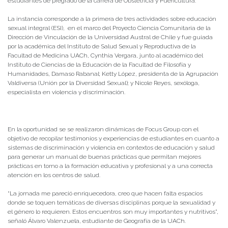
estudiantes de pregrado de la carrera de Obstetricia y Puericultura.
La instancia corresponde a la primera de tres actividades sobre educación
sexual integral (ESI), en el marco del Proyecto Ciencia Comunitaria de la
Dirección de Vinculación de la Universidad Austral de Chile y fue guiada
por la académica del Instituto de Salud Sexual y Reproductiva de la
Facultad de Medicina UACh, Cynthia Vergara, junto al académico del
Instituto de Ciencias de la Educación de la Facultad de Filosofía y
Humanidades, Damaso Rabanal; Ketty López, presidenta de la Agrupación
Valdiversa (Unión por la Diversidad Sexual); y Nicole Reyes, sexóloga,
especialista en violencia y discriminación.
En la oportunidad se se realizaron dinámicas de Focus Group con el
objetivo de recopilar testimonios y experiencias de estudiantes en cuanto a
sistemas de discriminación y violencia en contextos de educación y salud
para generar un manual de buenas prácticas que permitan mejores
prácticas en torno a la formación educativa y profesional y a una correcta
atención en los centros de salud.
“La jornada me pareció enriquecedora, creo que hacen falta espacios
donde se toquen temáticas de diversas disciplinas porque la sexualidad y
el género lo requieren. Estos encuentros son muy importantes y nutritivos”,
señaló Álvaro Valenzuela, estudiante de Geografía de la UACh.