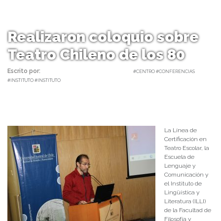
Realizaron coloquio sobre
Teatro Chileno de los 80
Escrito por:
Carolina Angulo | 27/04/2023 |
#CENTRO #CONFERENCIAS
#INSTITUTO #INSTITUTO
La Línea de
Certificación en
Teatro Escolar, la
Escuela de
Lenguaje y
Comunicación y
el Instituto de
Lingüística y
Literatura (ILLI)
de la Facultad de
Filosofía y