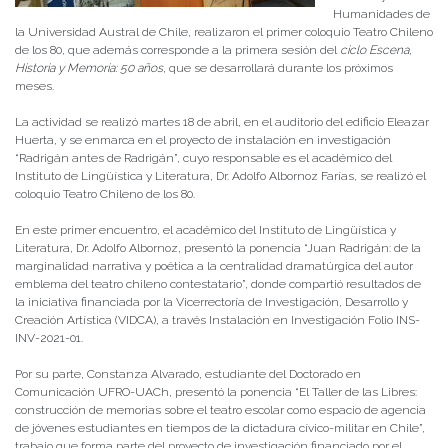
Humanidades de
la Universidad Austral de Chile, realizaron el primer coloquio Teatro Chileno
de los 80, que además corresponde a la primera sesión del
ciclo Escena,
Historia y Memoria: 50 años
, que se desarrollará durante los próximos
meses.
La actividad se realizó martes 18 de abril, en el auditorio del edificio Eleazar
Huerta, y se enmarca en el proyecto de instalación en investigación
“Radrigán antes de Radrigán”, cuyo responsable es el académico del
Instituto de Lingüística y Literatura, Dr. Adolfo Albornoz Farías, se realizó el
coloquio Teatro Chileno de los 80.
En este primer encuentro, el académico del Instituto de Lingüística y
Literatura, Dr. Adolfo Albornoz, presentó la ponencia “Juan Radrigán: de la
marginalidad narrativa y poética a la centralidad dramatúrgica del autor
emblema del teatro chileno contestatario”, donde compartió resultados de
la iniciativa financiada por la Vicerrectoría de Investigación, Desarrollo y
Creación Artística (VIDCA), a través Instalación en Investigación Folio INS-
INV-2021-01.
Por su parte, Constanza Alvarado, estudiante del Doctorado en
Comunicación UFRO-UACh, presentó la ponencia “El Taller de las Libres:
construcción de memorias sobre el teatro escolar como espacio de agencia
de jóvenes estudiantes en tiempos de la dictadura cívico-militar en Chile”,
trabajo que forma parte del proyecto de investigación financiado por el