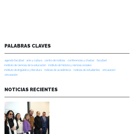
PALABRAS CLAVES
agenda facultad
arte y cultura
centro de noticias
conferencias y charlas
facultad
instituto de ciencias de la educación
instituto de historia y ciencias sociales
instituto de lingüística y literatura
noticias de académicos
noticias de estudiantes
vinculacion
vinculación
NOTICIAS RECIENTES