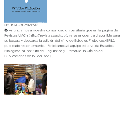
NOTICIAS 28/07/2026
📚 Anunciamos a nuestra comunidad universitaria que en la página de
Revistas UACh (http://revistas.uach.cl/), ya se encuentra disponible para
su lectura y descarga la edición del n° 77 de Estudios Filológicos (EFIL),
publicado recientemente. Felicitamos al equipo editorial de Estudios
Filológicos, al Instituto de Lingüística y Literatura, la Oficina de
Publicaciones de la Facultad […]
NOTICIAS 15/07/2026
Muchos de estos recursos fueron implementados durante el semestre en
las residencias de Mejor Niñez Nidal y Las Parras, espacios donde el
estudiantado desarrolló experiencias de aprendizaje y acompañamiento.