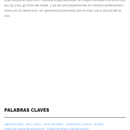
que requiere atención médica especializada; la mayor prevalencia es entre
los 25 y los 45 años de edad, y se da principalmente en ciertas profesiones -
como en la docencia- en general ocasionado por el mal uso o abuso de la
voz.
PALABRAS CLAVES
agenda facultad
arte y cultura
centro de noticias
conferencias y charlas
facultad
instituto de ciencias de la educación
instituto de historia y ciencias sociales