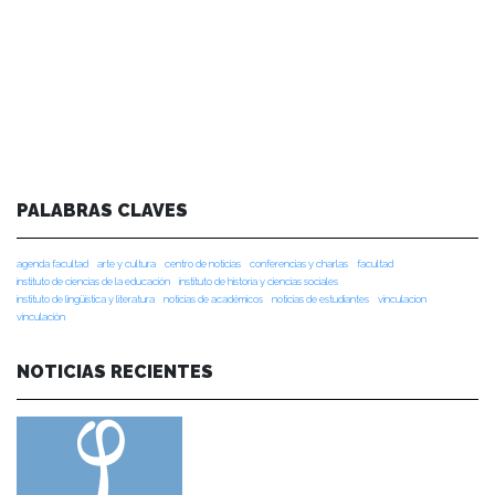
PALABRAS CLAVES
agenda facultad
arte y cultura
centro de noticias
conferencias y charlas
facultad
instituto de ciencias de la educación
instituto de historia y ciencias sociales
instituto de lingüística y literatura
noticias de académicos
noticias de estudiantes
vinculacion
vinculación
NOTICIAS RECIENTES