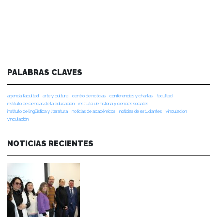
PALABRAS CLAVES
agenda facultad
arte y cultura
centro de noticias
conferencias y charlas
facultad
instituto de ciencias de la educación
instituto de historia y ciencias sociales
instituto de lingüística y literatura
noticias de académicos
noticias de estudiantes
vinculacion
vinculación
NOTICIAS RECIENTES