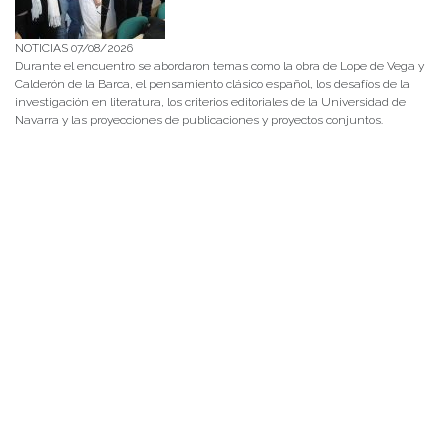
NOTICIAS 07/08/2026
Durante el encuentro se abordaron temas como la obra de Lope de Vega y
Calderón de la Barca, el pensamiento clásico español, los desafíos de la
investigación en literatura, los criterios editoriales de la Universidad de
Navarra y las proyecciones de publicaciones y proyectos conjuntos.
NOTICIAS 28/07/2026
📚 Anunciamos a nuestra comunidad universitaria que en la página de
Revistas UACh (http://revistas.uach.cl/), ya se encuentra disponible para
su lectura y descarga la edición del n° 77 de Estudios Filológicos (EFIL),
publicado recientemente. Felicitamos al equipo editorial de Estudios
Filológicos, al Instituto de Lingüística y Literatura, la Oficina de
Publicaciones de la Facultad […]