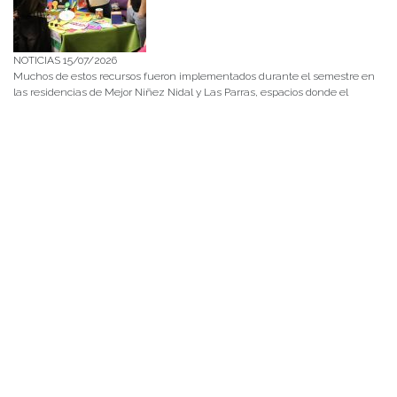
NOTICIAS 15/07/2026
Muchos de estos recursos fueron implementados durante el semestre en
las residencias de Mejor Niñez Nidal y Las Parras, espacios donde el
estudiantado desarrolló experiencias de aprendizaje y acompañamiento.
NOTICIAS 14/07/2026
La instancia convocó a equipos académicos y profesionales con el fin de
diseñar líneas prioritarias de colaboración y establecer las bases de un plan
de trabajo conjunto para el fortalecimiento de la educación pública.