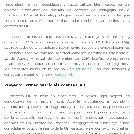
responderán a las necesidades y nudos críticos identificados por las
diversas direcciones de escuela de carreras de pedagogía de la
Universidad Austral de Chile, por lo que no se financiarán actividades que
no se encuentren directamente relacionadas con los requerimientos de las
carreras de FID.
La recepción de las postulaciones se hará a partir del 15 de abril hasta el 15
de mayo de 2019, sancionándose los resultados el día 27 de Mayo de 2019.
Los resultados de la adjudicación serán comunicados vía correo electrónico.
El período disponible para realizar efectivamente las estadías será entre el
12 de Agosto y el 22 de Noviembre de 2019. Los/as profesores/as
interesados/as pueden encontrar el formulario de postulación adjunto a
las presentes bases en la página web
fid.uach.cl.
Las postulaciones y
consultas deberán dirigirse a
fid@uach.cl
.
Proyecto Formación Inicial Docente (FID)
El proyecto FID se basa en cinco ejes: En primer lugar mejorar las
condiciones de formación Inicial Docente, articulando, innovando y
actualizando procesos; un segundo eje busca fortalecer los procesos de
implementación e inserción de carreras y programas de pedagogía a través
de la articulación curricular entre formación disciplinar y pedagógica,
además de un Sistema de Prácticas Pedagógicas; el cuarto eje busca
consolidar el posicionamiento de la Universidad en el contexto regional en
materia de formación de profesores y profesoras; y finalmente, como quinto