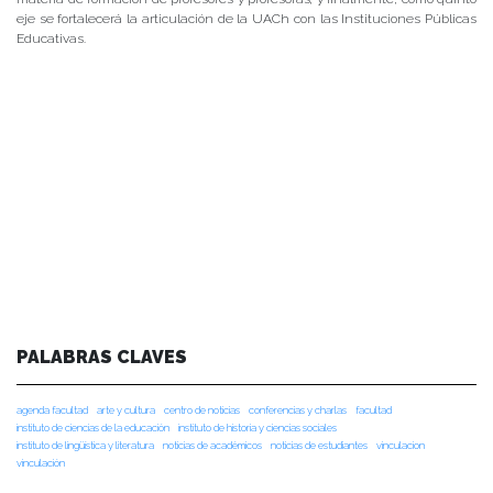
eje se fortalecerá la articulación de la UACh con las Instituciones Públicas
Educativas.
PALABRAS CLAVES
agenda facultad
arte y cultura
centro de noticias
conferencias y charlas
facultad
instituto de ciencias de la educación
instituto de historia y ciencias sociales
instituto de lingüística y literatura
noticias de académicos
noticias de estudiantes
vinculacion
vinculación