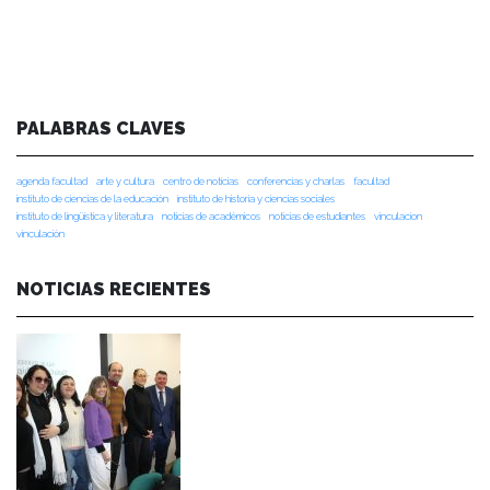
PALABRAS CLAVES
agenda facultad
arte y cultura
centro de noticias
conferencias y charlas
facultad
instituto de ciencias de la educación
instituto de historia y ciencias sociales
instituto de lingüística y literatura
noticias de académicos
noticias de estudiantes
vinculacion
vinculación
NOTICIAS RECIENTES