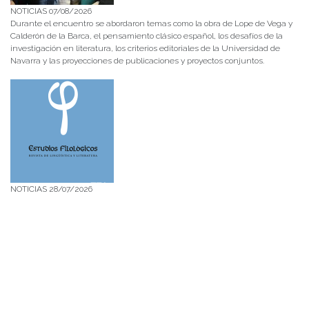
NOTICIAS 07/08/2026
Durante el encuentro se abordaron temas como la obra de Lope de Vega y
Calderón de la Barca, el pensamiento clásico español, los desafíos de la
investigación en literatura, los criterios editoriales de la Universidad de
Navarra y las proyecciones de publicaciones y proyectos conjuntos.
NOTICIAS 28/07/2026
📚 Anunciamos a nuestra comunidad universitaria que en la página de
Revistas UACh (http://revistas.uach.cl/), ya se encuentra disponible para
su lectura y descarga la edición del n° 77 de Estudios Filológicos (EFIL),
publicado recientemente. Felicitamos al equipo editorial de Estudios
Filológicos, al Instituto de Lingüística y Literatura, la Oficina de
Publicaciones de la Facultad […]