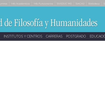
lumnos
Info Académicos
Info Funcionarios
SIVEDUC MD
SIACAD
Biblioteca
S
INSTITUTOS Y CENTROS
CARRERAS
POSTGRADO
EDUCACI