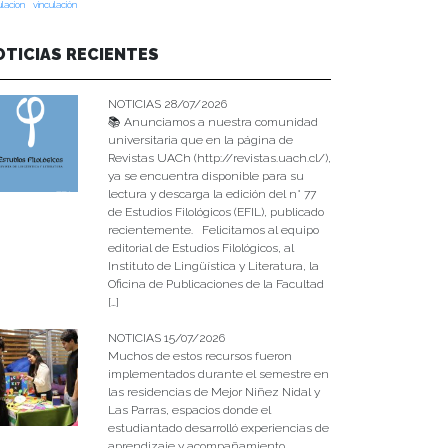
ulacion
vinculación
OTICIAS RECIENTES
NOTICIAS 28/07/2026
📚 Anunciamos a nuestra comunidad
universitaria que en la página de
Revistas UACh (http://revistas.uach.cl/),
ya se encuentra disponible para su
lectura y descarga la edición del n° 77
de Estudios Filológicos (EFIL), publicado
recientemente. Felicitamos al equipo
editorial de Estudios Filológicos, al
Instituto de Lingüística y Literatura, la
Oficina de Publicaciones de la Facultad
[…]
NOTICIAS 15/07/2026
Muchos de estos recursos fueron
implementados durante el semestre en
las residencias de Mejor Niñez Nidal y
Las Parras, espacios donde el
estudiantado desarrolló experiencias de
aprendizaje y acompañamiento.