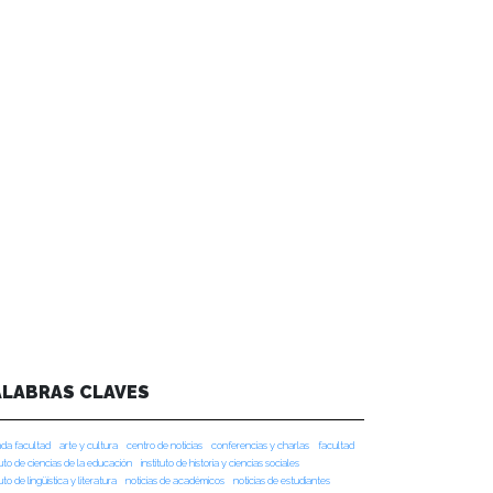
ALABRAS CLAVES
da facultad
arte y cultura
centro de noticias
conferencias y charlas
facultad
tuto de ciencias de la educación
instituto de historia y ciencias sociales
tuto de lingüística y literatura
noticias de académicos
noticias de estudiantes