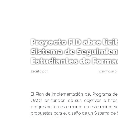
Proyecto FID abre lici
Sistema de Seguimient
Estudiantes de Formac
Escrito por:
Carolina Angulo | 12/08/2020 |
#CENTRO #FID
El Plan de Implementación del Programa de F
UACh en función de sus objetivos e hito
progresión, en este marco en este marco se i
propuestas para el diseño de un Sistema de 