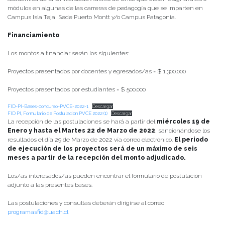
módulos en algunas de las carreras de pedagogía que se imparten en
Campus Isla Teja, Sede Puerto Montt y/o Campus Patagonia.
Financiamiento
Los montos a financiar serán los siguientes:
Proyectos presentados por docentes y egresados/as = $ 1.300.000
Proyectos presentados por estudiantes = $ 500.000
FID-PI-Bases-concurso-PVCE-2022-1
Descargar
FID PI, Formulario de Postulacion PVCE 2022 (1)
Descargar
La recepción de las postulaciones se hará a partir del
miércoles 19 de
Enero y hasta el Martes 22 de Marzo de 2022
, sancionándose los
resultados el día 29 de Marzo de 2022 vía correo electrónico.
El periodo
de ejecución de los proyectos será de un máximo de seis
meses a partir de la recepción del monto adjudicado.
Los/as interesados/as pueden encontrar el formulario de postulación
adjunto a las presentes bases.
Las postulaciones y consultas deberán dirigirse al correo
programasfid@uach.cl