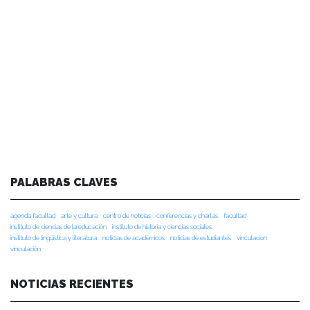
PALABRAS CLAVES
agenda facultad
arte y cultura
centro de noticias
conferencias y charlas
facultad
instituto de ciencias de la educación
instituto de historia y ciencias sociales
instituto de lingüística y literatura
noticias de académicos
noticias de estudiantes
vinculacion
vinculación
NOTICIAS RECIENTES