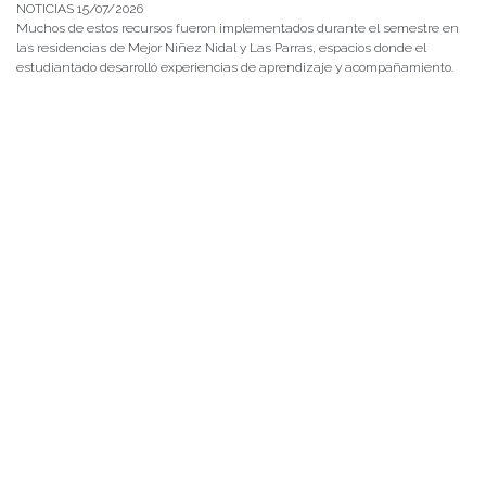
NOTICIAS 15/07/2026
Muchos de estos recursos fueron implementados durante el semestre en
las residencias de Mejor Niñez Nidal y Las Parras, espacios donde el
estudiantado desarrolló experiencias de aprendizaje y acompañamiento.
NOTICIAS 14/07/2026
La instancia convocó a equipos académicos y profesionales con el fin de
diseñar líneas prioritarias de colaboración y establecer las bases de un plan
de trabajo conjunto para el fortalecimiento de la educación pública.