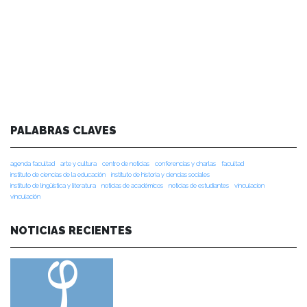
PALABRAS CLAVES
agenda facultad
arte y cultura
centro de noticias
conferencias y charlas
facultad
instituto de ciencias de la educación
instituto de historia y ciencias sociales
instituto de lingüística y literatura
noticias de académicos
noticias de estudiantes
vinculacion
vinculación
NOTICIAS RECIENTES