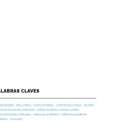
ALABRAS CLAVES
da facultad
arte y cultura
centro de noticias
conferencias y charlas
facultad
tuto de ciencias de la educación
instituto de historia y ciencias sociales
tuto de lingüística y literatura
noticias de académicos
noticias de estudiantes
ulacion
vinculación