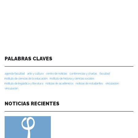
PALABRAS CLAVES
agenda facultad
arte y cultura
centro de noticias
conferencias y charlas
facultad
instituto de ciencias de la educación
instituto de historia y ciencias sociales
instituto de lingüística y literatura
noticias de académicos
noticias de estudiantes
vinculacion
vinculación
NOTICIAS RECIENTES