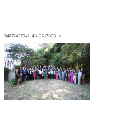
54271495341_4d19017693_o