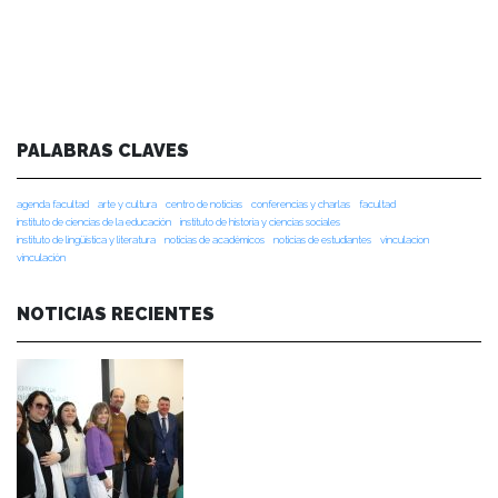
PALABRAS CLAVES
agenda facultad
arte y cultura
centro de noticias
conferencias y charlas
facultad
instituto de ciencias de la educación
instituto de historia y ciencias sociales
instituto de lingüística y literatura
noticias de académicos
noticias de estudiantes
vinculacion
vinculación
NOTICIAS RECIENTES