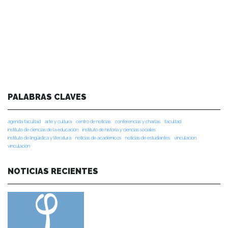
PALABRAS CLAVES
agenda facultad
arte y cultura
centro de noticias
conferencias y charlas
facultad
instituto de ciencias de la educación
instituto de historia y ciencias sociales
instituto de lingüística y literatura
noticias de académicos
noticias de estudiantes
vinculacion
vinculación
NOTICIAS RECIENTES